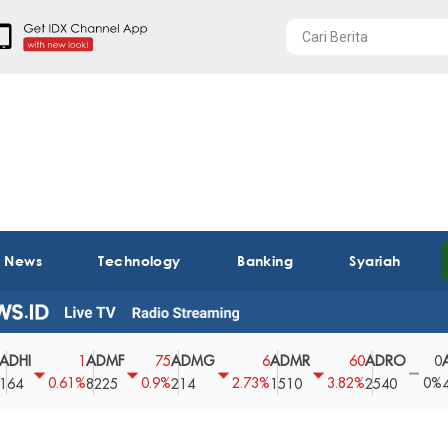
t News
Technology
Banking
Syariah
ADMF
ADMG
ADMR
ADRO
AEGS
1
75
6
60
0
0.61%
0.9%
2.73%
3.82%
0%
8225
214
1510
2540
43