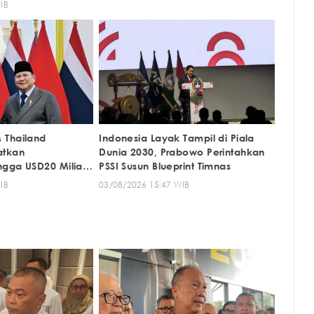
IB
 Thailand
Indonesia Layak Tampil di Piala
atkan
Dunia 2030, Prabowo Perintahkan
gga USD20 Miliar
PSSI Susun Blueprint Timnas
IB
03/08/2026 15:47 WIB