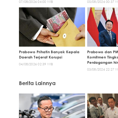
07/08/2026 04:00 WIB
05/08/2026 00:37 W
Prabowo Prihatin Banyak Kepala
Prabowo dan PM
Daerah Terjerat Korupsi
Komitmen Tingk
Perdagangan hin
04/08/2026 02:39 WIB
pada 2030
03/08/2026 22:27 W
Berita Lainnya