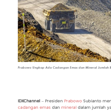
Prabowo Ungkap Ada Cadangan Emas dan Mineral Jumlah B
IDXChannel
– Presiden
Prabowo
Subianto me
cadangan emas
dan
mineral
dalam jumlah ya