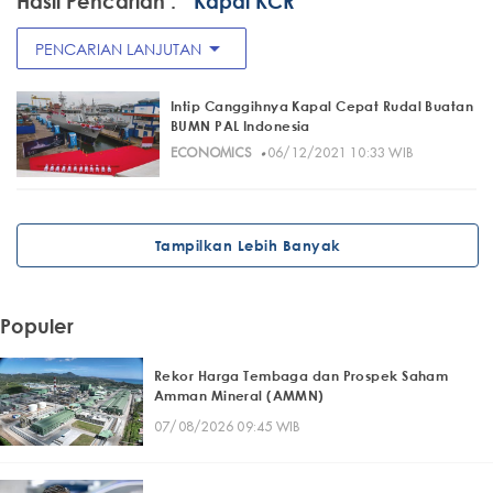
Hasil Pencarian :
" Kapal KCR"
arrow_drop_down
PENCARIAN LANJUTAN
Intip Canggihnya Kapal Cepat Rudal Buatan
BUMN PAL Indonesia
·
ECONOMICS
06/12/2021 10:33 WIB
Tampilkan Lebih Banyak
Populer
Rekor Harga Tembaga dan Prospek Saham
Amman Mineral (AMMN)
07/08/2026 09:45 WIB