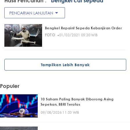
Hasil Pencarian :
" bengkel cat sepeda"
arrow_drop_down
PENCARIAN LANJUTAN
Bengkel Repaint Sepeda Kebanjiran Order
·
FOTO
01/03/2021 09:30 WIB
Tampilkan Lebih Banyak
Populer
10 Saham Paling Banyak Diborong Asing
Sepekan, BBRI Teratas
09/08/2026 11:53 WIB