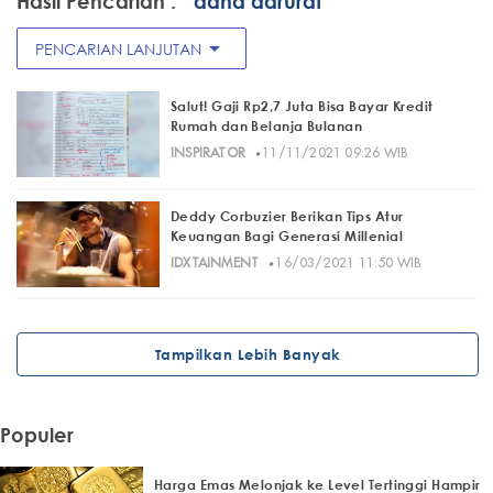
Hasil Pencarian :
" dana darurat"
arrow_drop_down
PENCARIAN LANJUTAN
Salut! Gaji Rp2,7 Juta Bisa Bayar Kredit
Rumah dan Belanja Bulanan
·
INSPIRATOR
11/11/2021 09:26 WIB
Deddy Corbuzier Berikan Tips Atur
Keuangan Bagi Generasi Millenial
·
IDXTAINMENT
16/03/2021 11:50 WIB
Tampilkan Lebih Banyak
Populer
Harga Emas Melonjak ke Level Tertinggi Hampir