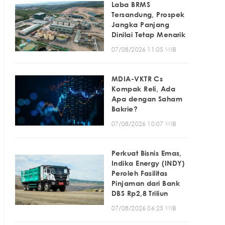
Laba BRMS
Tersandung, Prospek
Jangka Panjang
Dinilai Tetap Menarik
07/08/2026 11:05 WIB
MDIA-VKTR Cs
Kompak Reli, Ada
Apa dengan Saham
Bakrie?
07/08/2026 10:07 WIB
Perkuat Bisnis Emas,
Indika Energy (INDY)
Peroleh Fasilitas
Pinjaman dari Bank
DBS Rp2,8 Triliun
07/08/2026 06:25 WIB