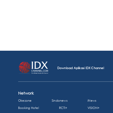
Download Aplikasi IDX Channel
Network
Okezone
Sindonews
iNews
Booking Hotel
RCTI+
VISION+