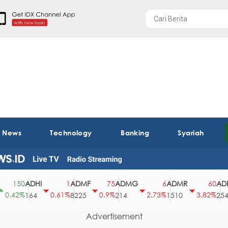
t News
Technology
Banking
Syariah
ADHI
ADMF
ADMG
ADMR
ADRO
150
1
75
6
60
.42%
0.61%
0.9%
2.73%
3.82%
164
8225
214
1510
2540
Advertisement