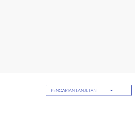
arrow_drop_down
PENCARIAN LANJUTAN