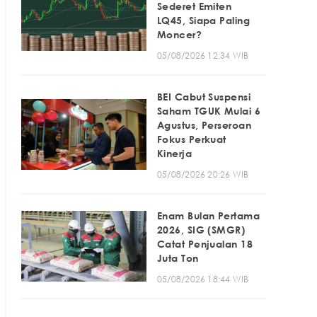
Sederet Emiten
LQ45, Siapa Paling
Moncer?
05/08/2026 12:34 WIB
BEI Cabut Suspensi
Saham TGUK Mulai 6
Agustus, Perseroan
Fokus Perkuat
Kinerja
05/08/2026 20:26 WIB
Enam Bulan Pertama
2026, SIG (SMGR)
Catat Penjualan 18
Juta Ton
05/08/2026 18:44 WIB