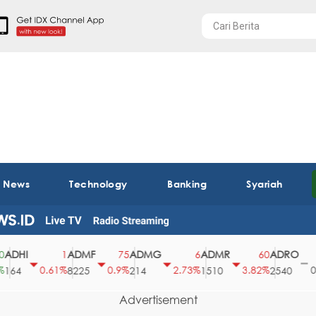
t News
Technology
Banking
Syariah
HI
ADMF
ADMG
ADMR
ADRO
A
1
75
6
60
0
0.61%
0.9%
2.73%
3.82%
0%
4
8225
214
1510
2540
4
Advertisement