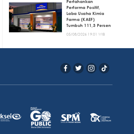
Pertahankan
Performa Positif,
Laba Usaha Kimia
Farma (KAEF)
Tumbuh 111,3 Persen
05/08/2026 19:01 WIB