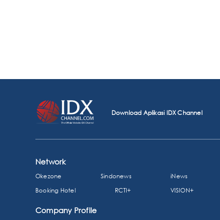
Download Aplikasi IDX Channel
Network
Okezone
Sindonews
iNews
Booking Hotel
RCTI+
VISION+
Company Profile