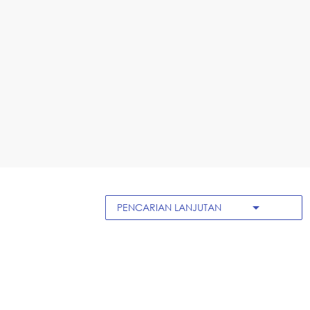
arrow_drop_down
PENCARIAN LANJUTAN