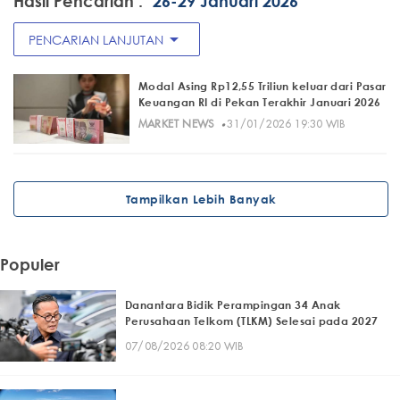
Hasil Pencarian :
"26-29 Januari 2026"
arrow_drop_down
PENCARIAN LANJUTAN
Modal Asing Rp12,55 Triliun keluar dari Pasar
Keuangan RI di Pekan Terakhir Januari 2026
·
MARKET NEWS
31/01/2026 19:30 WIB
Tampilkan Lebih Banyak
Populer
Danantara Bidik Perampingan 34 Anak
Perusahaan Telkom (TLKM) Selesai pada 2027
07/08/2026 08:20 WIB