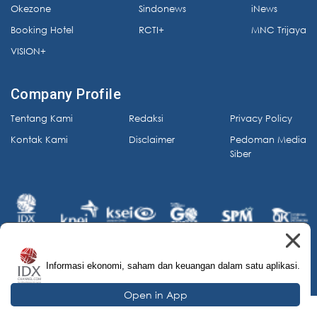
Okezone
Sindonews
iNews
Booking Hotel
RCTI+
MNC Trijaya
VISION+
Company Profile
Tentang Kami
Redaksi
Privacy Policy
Kontak Kami
Disclaimer
Pedoman Media
Siber
Informasi ekonomi, saham dan keuangan dalam satu aplikasi.
© 2026 IDX Channel. All Rights Reserved.
Open in App