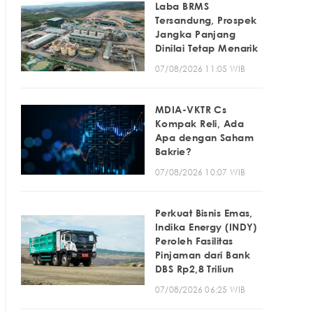
Laba BRMS
Tersandung, Prospek
Jangka Panjang
Dinilai Tetap Menarik
07/08/2026 11:05 WIB
MDIA-VKTR Cs
Kompak Reli, Ada
Apa dengan Saham
Bakrie?
07/08/2026 10:07 WIB
Perkuat Bisnis Emas,
Indika Energy (INDY)
Peroleh Fasilitas
Pinjaman dari Bank
DBS Rp2,8 Triliun
07/08/2026 06:25 WIB