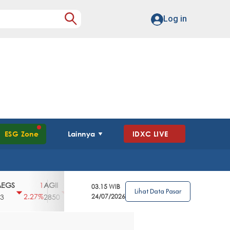
Log in
ESG Zone
Lainnya
IDXC LIVE
AGII
AGRO
AGRS
AHAP
AIMS
1
100
4
0
2
03.15 WIB
Lihat Data Pasar
2.27%
3.39%
2.63%
0%
2.04%
2850
148
24/07/2026
62
96
360