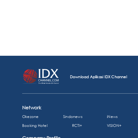
Download Aplikasi IDX Channel
Network
Okezone
Sindonews
iNews
Booking Hotel
RCTI+
VISION+
Company Profile