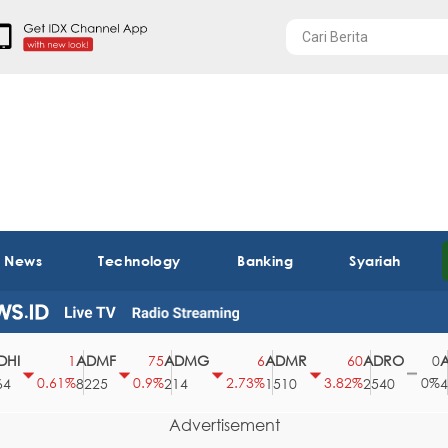
t News
Technology
Banking
Syariah
ADMF
ADMG
ADMR
ADRO
AEGS
1
75
6
60
0
0.61%
0.9%
2.73%
3.82%
0%
8225
214
1510
2540
43
Advertisement