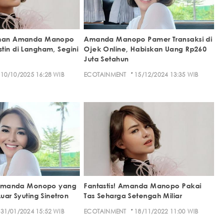
ahan Amanda Manopo
Amanda Manopo Pamer Transaksi di
tin di Langham, Segini
Ojek Online, Habiskan Uang Rp260
Juta Setahun
·
10/10/2025 16:28 WIB
ECOTAINMENT
15/12/2024 13:35 WIB
k Amanda Monopo yang
Fantastis! Amanda Manopo Pakai
Luar Syuting Sinetron
Tas Seharga Setengah Miliar
·
31/01/2024 15:52 WIB
ECOTAINMENT
18/11/2022 11:00 WIB