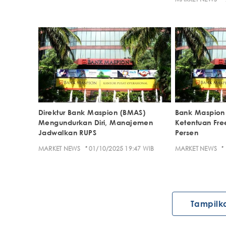
Direktur Bank Maspion (BMAS)
Bank Maspion
Mengundurkan Diri, Manajemen
Ketentuan Fre
Jadwalkan RUPS
Persen
·
·
MARKET NEWS
01/10/2025 19:47 WIB
MARKET NEWS
Tampilk