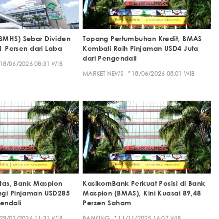
BMHS) Sebar Dividen
Topang Pertumbuhan Kredit, BMAS
71 Persen dari Laba
Kembali Raih Pinjaman USD4 Juta
dari Pengendali
18/06/2026 08:31 WIB
·
MARKET NEWS
18/06/2026 08:01 WIB
itas, Bank Maspion
KasikornBank Perkuat Posisi di Bank
ngi Pinjaman USD285
Maspion (BMAS), Kini Kuasai 89,48
endali
Persen Saham
·
29/03/2026 11:31 WIB
BANKING
11/11/2025 16:07 WIB