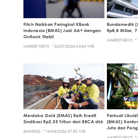
Fitch Naikkan Peringkat KBank
Bundamedik (
Indonesia (BMAS) Jadi AA+ dengan
Rp8,8 Miliar, 
Outlook Stabil
·
MARKET NEWS
·
MARKET NEWS
22/07/2026 04:04 WIB
Merdeka Gold (EMAS) Raih Kredit
Perkuat Likuid
Sindikasi Rp2,55 Triliun dari BBCA dkk
(BMAS) Kanto
Juta dari Peng
·
BANKING
14/04/2026 07:55 WIB
·
MARKET NEWS