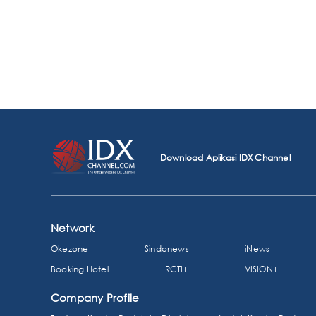
Download Aplikasi IDX Channel
Network
Okezone
Sindonews
iNews
Booking Hotel
RCTI+
VISION+
Company Profile