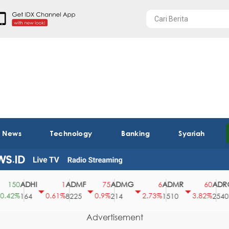
t News
Technology
Banking
Syariah
ADHI
ADMF
ADMG
ADMR
ADRO
50
1
75
6
60
2%
0.61%
0.9%
2.73%
3.82%
164
8225
214
1510
2540
Advertisement