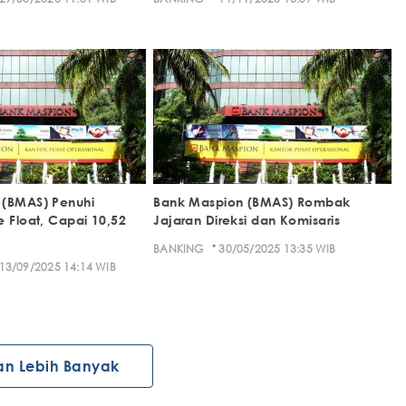
 (BMAS) Penuhi
Bank Maspion (BMAS) Rombak
e Float, Capai 10,52
Jajaran Direksi dan Komisaris
·
BANKING
30/05/2025 13:35 WIB
13/09/2025 14:14 WIB
an Lebih Banyak