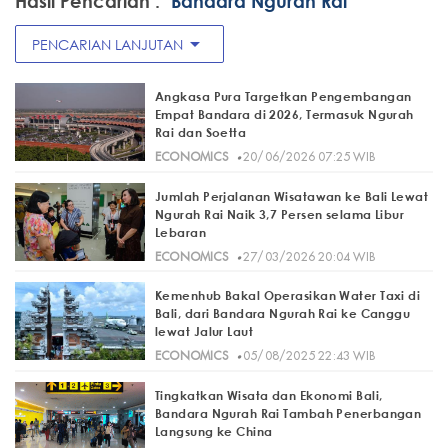
Hasil Pencarian :
"Bandara Ngurah Rai"
arrow_drop_down
PENCARIAN LANJUTAN
Angkasa Pura Targetkan Pengembangan
Empat Bandara di 2026, Termasuk Ngurah
Rai dan Soetta
·
ECONOMICS
20/06/2026 07:25 WIB
Jumlah Perjalanan Wisatawan ke Bali Lewat
Ngurah Rai Naik 3,7 Persen selama Libur
Lebaran
·
ECONOMICS
27/03/2026 20:04 WIB
Kemenhub Bakal Operasikan Water Taxi di
Bali, dari Bandara Ngurah Rai ke Canggu
lewat Jalur Laut
·
ECONOMICS
05/08/2025 22:43 WIB
Tingkatkan Wisata dan Ekonomi Bali,
Bandara Ngurah Rai Tambah Penerbangan
Langsung ke China