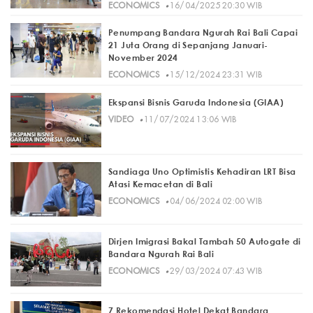
·
ECONOMICS
16/04/2025 20:30 WIB
Penumpang Bandara Ngurah Rai Bali Capai
21 Juta Orang di Sepanjang Januari-
November 2024
·
ECONOMICS
15/12/2024 23:31 WIB
Ekspansi Bisnis Garuda Indonesia (GIAA)
·
VIDEO
11/07/2024 13:06 WIB
Sandiaga Uno Optimistis Kehadiran LRT Bisa
Atasi Kemacetan di Bali
·
ECONOMICS
04/06/2024 02:00 WIB
Dirjen Imigrasi Bakal Tambah 50 Autogate di
Bandara Ngurah Rai Bali
·
ECONOMICS
29/03/2024 07:43 WIB
7 Rekomendasi Hotel Dekat Bandara