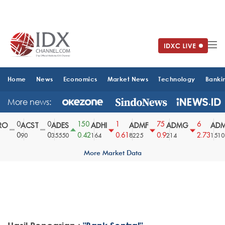
Home
News
Economics
Market News
Technology
Banki
More news:
0
0
150
1
75
6
O
ACST
ADES
ADHI
ADMF
ADMG
ADM
0
0
0.42
0.61
0.9
2.73
90
35550
164
8225
214
1510
More Market Data