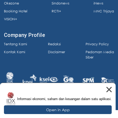
Okezone
Sindonews
iNews
Booking Hotel
RCTI+
MNC Trijaya
VISION+
Company Profile
Tentang Kami
Redaksi
Privacy Policy
Kontak Kami
Disclaimer
Pedoman Media
Siber
Informasi ekonomi, saham dan keuangan dalam satu aplikasi.
© 2026 IDX Channel. All Rights Reserved.
Open in App