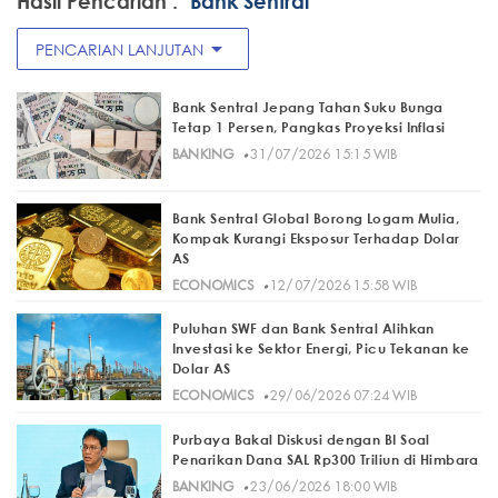
Hasil Pencarian :
"Bank Sentral"
arrow_drop_down
PENCARIAN LANJUTAN
Bank Sentral Jepang Tahan Suku Bunga
Tetap 1 Persen, Pangkas Proyeksi Inflasi
·
BANKING
31/07/2026 15:15 WIB
Bank Sentral Global Borong Logam Mulia,
Kompak Kurangi Eksposur Terhadap Dolar
AS
·
ECONOMICS
12/07/2026 15:58 WIB
Puluhan SWF dan Bank Sentral Alihkan
Investasi ke Sektor Energi, Picu Tekanan ke
Dolar AS
·
ECONOMICS
29/06/2026 07:24 WIB
Purbaya Bakal Diskusi dengan BI Soal
Penarikan Dana SAL Rp300 Triliun di Himbara
·
BANKING
23/06/2026 18:00 WIB