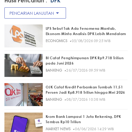
Hasil Pencarian :
"DPK"
arrow_drop_down
PENCARIAN LANJUTAN
LPS Sebut Tak Ada Fenomena Mantab,
Ekonom Minta Analisis DPK Lebih Mendalam
·
ECONOMICS
05/08/2026 09:25 WIB
BI Catat Penghimpunan DPK Rp9.718 Triliun
pada Juni 2026
·
BANKING
26/07/2026 09:59 WIB
OJK Catat Kredit Perbankan Tumbuh 11,51
Persen Jadi Rp8.918 Triliun hingga Mei 2026
·
BANKING
08/07/2026 10:38 WIB
Krom Bank Lampaui 1 Juta Rekening, DPK
Tembus Rp10 Triliun
·
MARKET NEWS
06/06/2026 14:29 WIB