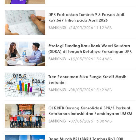
DPK Perbankan Tumbuh 9,5 Persen Jadi
Rp9.567 Triliun pada April 2026
·
BANKING
25/05/2026 11:12 WIB
Strategi Funding Baru Bank Woori Saudara
(SDRA) di Tengah Ketatnya Persaingan DPK
·
BANKING
19/05/2026 15:24 WIB
Tren Penurunan Suku Bunga Kredit Masih
Berlanjut
·
BANKING
08/05/2026 15:42 WIB
OJK NTB Dorong Konsolidasi BPR/S Perkuat
Ketahanan Industri dan Pembiayaan UMKM
·
BANKING
07/05/2026 15:08 WIB
Dana Murah BRI (BBRI) Tembus Rp1.000