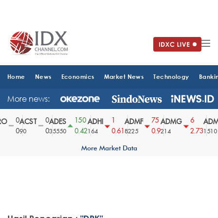
Home
News
Economics
Market News
Technology
Banki
More news:
0
0
150
1
75
6
O
ACST
ADES
ADHI
ADMF
ADMG
ADM
0
0
0.42
0.61
0.9
2.73
90
35550
164
8225
214
1510
More Market Data