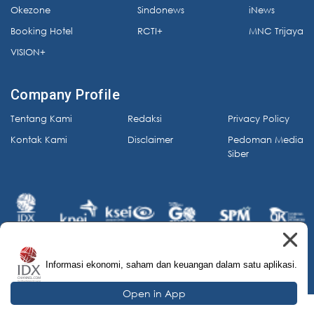
Okezone
Sindonews
iNews
Booking Hotel
RCTI+
MNC Trijaya
VISION+
Company Profile
Tentang Kami
Redaksi
Privacy Policy
Kontak Kami
Disclaimer
Pedoman Media
Siber
Informasi ekonomi, saham dan keuangan dalam satu aplikasi.
© 2026 IDX Channel. All Rights Reserved.
Open in App