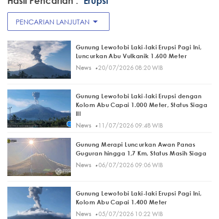
Hasil Pencarian :
"Erupsi"
arrow_drop_down
PENCARIAN LANJUTAN
Gunung Lewotobi Laki-laki Erupsi Pagi Ini,
Luncurkan Abu Vulkanik 1.600 Meter
·
News
20/07/2026 08:20 WIB
Gunung Lewotobi Laki-laki Erupsi dengan
Kolom Abu Capai 1.000 Meter, Status Siaga
III
·
News
11/07/2026 09:48 WIB
Gunung Merapi Luncurkan Awan Panas
Guguran hingga 1,7 Km, Status Masih Siaga
·
News
06/07/2026 09:06 WIB
Gunung Lewotobi Laki-laki Erupsi Pagi Ini,
Kolom Abu Capai 1.400 Meter
·
News
05/07/2026 10:22 WIB