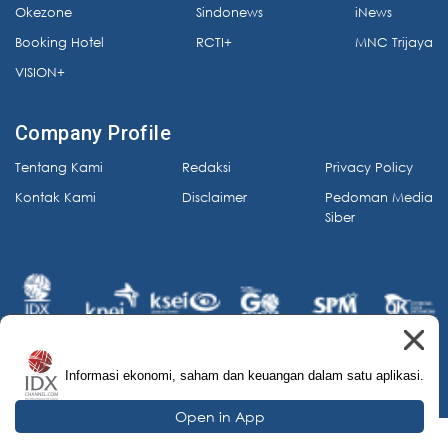
Okezone
Sindonews
iNews
Booking Hotel
RCTI+
MNC Trijaya
VISION+
Company Profile
Tentang Kami
Redaksi
Privacy Policy
Kontak Kami
Disclaimer
Pedoman Media
Siber
Informasi ekonomi, saham dan keuangan dalam satu aplikasi.
© 2026 IDX Channel. All Rights Reserved.
Open in App