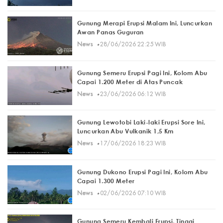
Gunung Merapi Erupsi Malam Ini, Luncurkan
Awan Panas Guguran
·
News
28/06/2026 22:25 WIB
Gunung Semeru Erupsi Pagi Ini, Kolom Abu
Capai 1.200 Meter di Atas Puncak
·
News
23/06/2026 06:12 WIB
Gunung Lewotobi Laki-laki Erupsi Sore Ini,
Luncurkan Abu Vulkanik 1,5 Km
·
News
17/06/2026 18:23 WIB
Gunung Dukono Erupsi Pagi Ini, Kolom Abu
Capai 1.300 Meter
·
News
02/06/2026 07:10 WIB
Gunung Semeru Kembali Erupsi, Tinggi