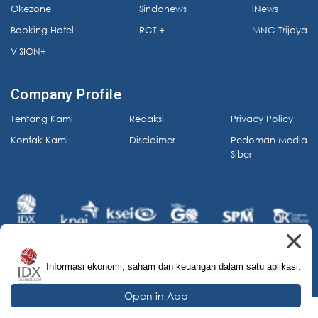
Okezone
Sindonews
iNews
Booking Hotel
RCTI+
MNC Trijaya
VISION+
Company Profile
Tentang Kami
Redaksi
Privacy Policy
Kontak Kami
Disclaimer
Pedoman Media
Siber
Informasi ekonomi, saham dan keuangan dalam satu aplikasi.
© 2026 IDX Channel. All Rights Reserved.
Open in App