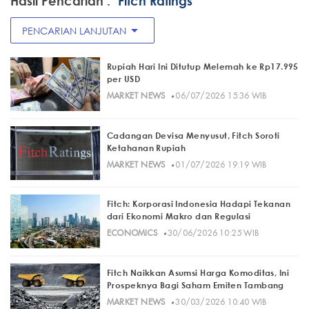
Hasil Pencarian :
"Fitch Ratings"
arrow_drop_down
PENCARIAN LANJUTAN
Rupiah Hari Ini Ditutup Melemah ke Rp17.995
per USD
·
MARKET NEWS
06/07/2026 15:36 WIB
Cadangan Devisa Menyusut, Fitch Soroti
Ketahanan Rupiah
·
MARKET NEWS
01/07/2026 19:19 WIB
Fitch: Korporasi Indonesia Hadapi Tekanan
dari Ekonomi Makro dan Regulasi
·
ECONOMICS
30/06/2026 10:25 WIB
Fitch Naikkan Asumsi Harga Komoditas, Ini
Prospeknya Bagi Saham Emiten Tambang
·
MARKET NEWS
30/03/2026 10:40 WIB