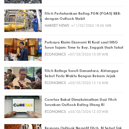
Fitch Pertahankan Rating PGN (PGAS) BBB-
dengan Outlook Stabil
·
MARKET NEWS
11/03/2026 18:06 WIB
Purbaya Klaim Ekonomi RI Kuat saat IHSG
Turun Tajam: Time to Buy, Enggak Usah Takut
·
ECONOMICS
07/03/2026 10:09 WIB
Fitch Ratings Soroti Danantara, Airlangga
Sebut Perlu Waktu Bangun Rekam Jejak
·
ECONOMICS
05/03/2026 13:16 WIB
Coretax Bakal Dimaksimalkan Usai Fitch
Turunkan Outlook Rating Utang RI
·
ECONOMICS
05/03/2026 12:05 WIB
Respons Outlook Negatif Fitch, BI Sebut Tak