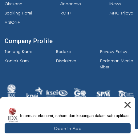
Okezone
Sindonews
iNews
Booking Hotel
RCTI+
MNC Trijaya
VISION+
Company Profile
Tentang Kami
Redaksi
Privacy Policy
Kontak Kami
Disclaimer
Pedoman Media
Siber
Informasi ekonomi, saham dan keuangan dalam satu aplikasi.
© 2026 IDX Channel. All Rights Reserved.
Open in App