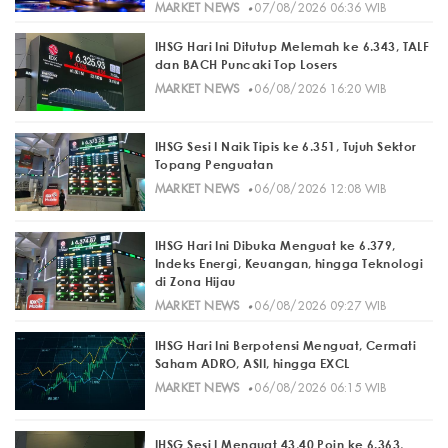
·
MARKET NEWS
07/08/2026 06:36 WIB
IHSG Hari Ini Ditutup Melemah ke 6.343, TALF
dan BACH Puncaki Top Losers
·
MARKET NEWS
06/08/2026 16:20 WIB
IHSG Sesi I Naik Tipis ke 6.351, Tujuh Sektor
Topang Penguatan
·
MARKET NEWS
06/08/2026 12:08 WIB
IHSG Hari Ini Dibuka Menguat ke 6.379,
Indeks Energi, Keuangan, hingga Teknologi
di Zona Hijau
·
MARKET NEWS
06/08/2026 09:27 WIB
IHSG Hari Ini Berpotensi Menguat, Cermati
Saham ADRO, ASII, hingga EXCL
·
MARKET NEWS
06/08/2026 06:15 WIB
IHSG Sesi I Menguat 43,40 Poin ke 6.363,