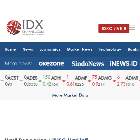
Home
News
Economics
Market News
Technology
Banki
More news:
0
0
150
1
75
6
ACST
ADES
ADHI
ADMF
ADMG
ADMR
0
0
0.42
0.61
0.9
2.73
90
35550
164
8225
214
1510
More Market Data