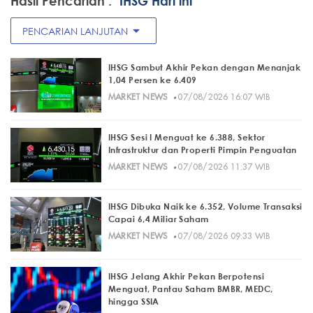
Hasil Pencarian :
"IHSG Hari ini"
arrow_drop_down
PENCARIAN LANJUTAN
IHSG Sambut Akhir Pekan dengan Menanjak
1,04 Persen ke 6.409
·
MARKET NEWS
07/08/2026 16:07 WIB
IHSG Sesi I Menguat ke 6.388, Sektor
Infrastruktur dan Properti Pimpin Penguatan
·
MARKET NEWS
07/08/2026 11:37 WIB
IHSG Dibuka Naik ke 6.352, Volume Transaksi
Capai 6,4 Miliar Saham
·
MARKET NEWS
07/08/2026 09:33 WIB
IHSG Jelang Akhir Pekan Berpotensi
Menguat, Pantau Saham BMBR, MEDC,
hingga SSIA