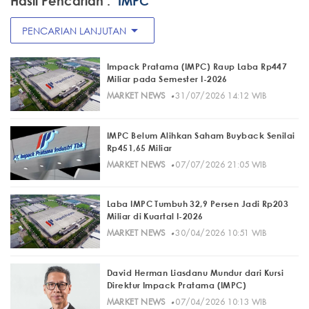
Hasil Pencarian :
"IMPC"
arrow_drop_down
PENCARIAN LANJUTAN
Impack Pratama (IMPC) Raup Laba Rp447
Miliar pada Semester I-2026
·
MARKET NEWS
31/07/2026 14:12 WIB
IMPC Belum Alihkan Saham Buyback Senilai
Rp451,65 Miliar
·
MARKET NEWS
07/07/2026 21:05 WIB
Laba IMPC Tumbuh 32,9 Persen Jadi Rp203
Miliar di Kuartal I-2026
·
MARKET NEWS
30/04/2026 10:51 WIB
David Herman Liasdanu Mundur dari Kursi
Direktur Impack Pratama (IMPC)
·
MARKET NEWS
07/04/2026 10:13 WIB