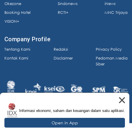
Okezone
Sindonews
iNews
Booking Hotel
RCTI+
MNC Trijaya
VISION+
Company Profile
Tentang Kami
Redaksi
Privacy Policy
Kontak Kami
Disclaimer
Pedoman Media
Siber
Informasi ekonomi, saham dan keuangan dalam satu aplikasi.
© 2026 IDX Channel. All Rights Reserved.
Open in App