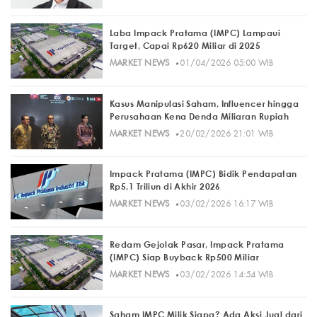
Laba Impack Pratama (IMPC) Lampaui
Target, Capai Rp620 Miliar di 2025
·
MARKET NEWS
01/04/2026 05:00 WIB
Kasus Manipulasi Saham, Influencer hingga
Perusahaan Kena Denda Miliaran Rupiah
·
MARKET NEWS
20/02/2026 21:01 WIB
Impack Pratama (IMPC) Bidik Pendapatan
Rp5,1 Triliun di Akhir 2026
·
MARKET NEWS
03/02/2026 16:17 WIB
Redam Gejolak Pasar, Impack Pratama
(IMPC) Siap Buyback Rp500 Miliar
·
MARKET NEWS
03/02/2026 14:54 WIB
Saham IMPC Milik Siapa? Ada Aksi Jual dari