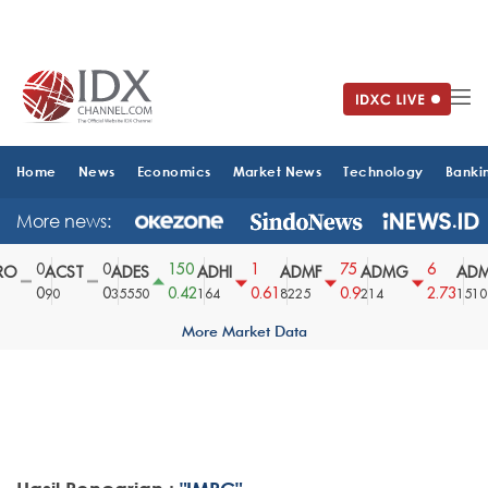
Home
News
Economics
Market News
Technology
Banki
More news:
0
0
150
1
75
6
O
ACST
ADES
ADHI
ADMF
ADMG
ADM
0
0
0.42
0.61
0.9
2.73
90
35550
164
8225
214
1510
More Market Data