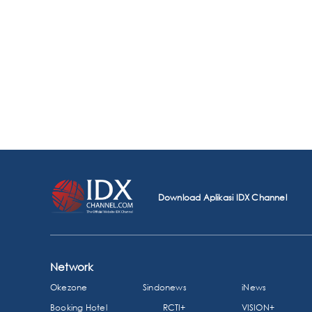
Download Aplikasi IDX Channel
Network
Okezone
Sindonews
iNews
Booking Hotel
RCTI+
VISION+