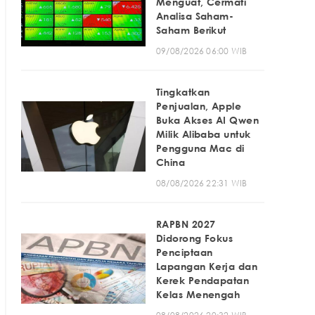
Menguat, Cermati
Analisa Saham-
Saham Berikut
09/08/2026 06:00 WIB
Tingkatkan
Penjualan, Apple
Buka Akses AI Qwen
Milik Alibaba untuk
Pengguna Mac di
China
08/08/2026 22:31 WIB
RAPBN 2027
Didorong Fokus
Penciptaan
Lapangan Kerja dan
Kerek Pendapatan
Kelas Menengah