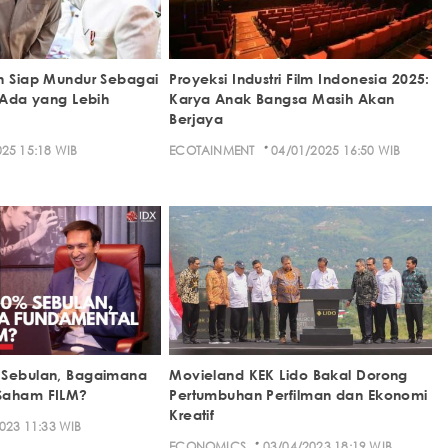
n Siap Mundur Sebagai
Proyeksi Industri Film Indonesia 2025:
a Ada yang Lebih
Karya Anak Bangsa Masih Akan
Berjaya
·
25 15:18 WIB
ECOTAINMENT
04/01/2025 16:50 WIB
 Sebulan, Bagaimana
Movieland KEK Lido Bakal Dorong
Saham FILM?
Pertumbuhan Perfilman dan Ekonomi
Kreatif
023 11:33 WIB
·
ECONOMICS
03/04/2023 18:19 WIB