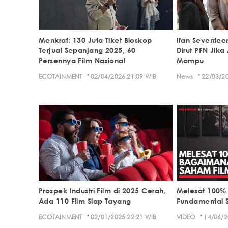
Menkraf: 130 Juta Tiket Bioskop
Ifan Seventee
Terjual Sepanjang 2025, 60
Dirut PFN Jik
Persennya Film Nasional
Mampu
·
·
ECOTAINMENT
02/04/2026 21:09 WIB
News
22/03/20
Prospek Industri Film di 2025 Cerah,
Melesat 100%
Ada 110 Film Siap Tayang
Fundamental 
·
·
ECOTAINMENT
02/01/2025 22:21 WIB
VIDEO
14/06/2