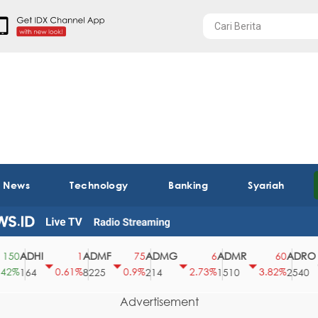
t News
Technology
Banking
Syariah
ADHI
ADMF
ADMG
ADMR
ADRO
0
1
75
6
60
%
0.61%
0.9%
2.73%
3.82%
0
164
8225
214
1510
2540
Advertisement