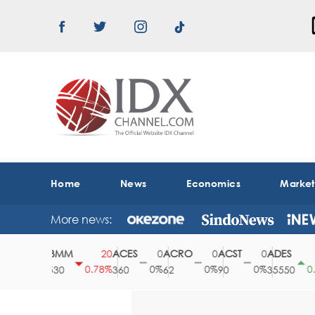
Home
News
Economics
Marke
More news:
ABMM
ACES
ACRO
ACST
ADES
0
20
0
0
0
15
0%
0.78%
0%
0%
0%
0.42
2530
360
62
90
35550