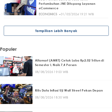
Pertumbuhan JNE Ditopang Layanan
eCommerce
·
ECONOMICS
31/05/2024 19:21 WIB
Tampilkan Lebih Banyak
Populer
Alfamart (AMRT) Cetak Laba Rp2,02 Triliun di
Semester I, Naik 7,4 Persen
08/08/2026 19:03 WIB
Rilis Data Inflasi Uji Wall Street Pekan Depan
08/08/2026 18:30 WIB