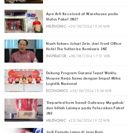
Apa Arti Received at Warehouse pada
Status Paket JNE?
·
MILENOMIC
20/09/2024 15:30 WIB
Kisah Sukses Johari Zein, dari Front Office
Hotel The Sultan ke Komisaris JNE
·
INSPIRATOR
08/08/2024 17:51 WIB
Dukung Program Garansi Tepat Waktu,
Shopee Kerja Sama dengan Empat Mitra
Logistik Nasional
·
ECONOMICS
26/06/2024 19:06 WIB
‘Departed from Transit Gateway Megahub’
dan Istilah Lainnya pada Pelacakan Paket
JNE
·
MILENOMIC
25/06/2024 19:55 WIB
Jadi Pemain Lama di Jasa Kurir,