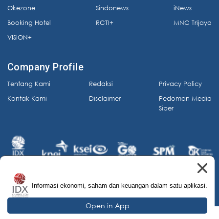
Okezone
Sindonews
iNews
Booking Hotel
RCTI+
MNC Trijaya
VISION+
Company Profile
Tentang Kami
Redaksi
Privacy Policy
Kontak Kami
Disclaimer
Pedoman Media
Siber
Informasi ekonomi, saham dan keuangan dalam satu aplikasi.
© 2026 IDX Channel. All Rights Reserved.
Open in App