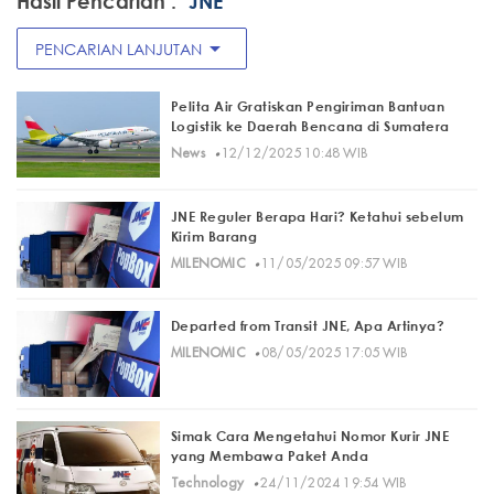
Hasil Pencarian :
"JNE"
arrow_drop_down
PENCARIAN LANJUTAN
Pelita Air Gratiskan Pengiriman Bantuan
Logistik ke Daerah Bencana di Sumatera
·
News
12/12/2025 10:48 WIB
JNE Reguler Berapa Hari? Ketahui sebelum
Kirim Barang
·
MILENOMIC
11/05/2025 09:57 WIB
Departed from Transit JNE, Apa Artinya?
·
MILENOMIC
08/05/2025 17:05 WIB
Simak Cara Mengetahui Nomor Kurir JNE
yang Membawa Paket Anda
·
Technology
24/11/2024 19:54 WIB