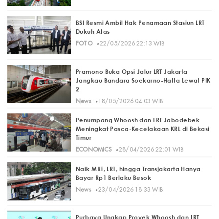
BSI Resmi Ambil Hak Penamaan Stasiun LRT
Dukuh Atas
·
FOTO
22/05/2026 22:13 WIB
Pramono Buka Opsi Jalur LRT Jakarta
Jangkau Bandara Soekarno-Hatta Lewat PIK
2
·
News
18/05/2026 04:03 WIB
Penumpang Whoosh dan LRT Jabodebek
Meningkat Pasca-Kecelakaan KRL di Bekasi
Timur
·
ECONOMICS
28/04/2026 22:01 WIB
Naik MRT, LRT, hingga Transjakarta Hanya
Bayar Rp1 Berlaku Besok
·
News
23/04/2026 18:33 WIB
Purbaya Ungkap Proyek Whoosh dan LRT