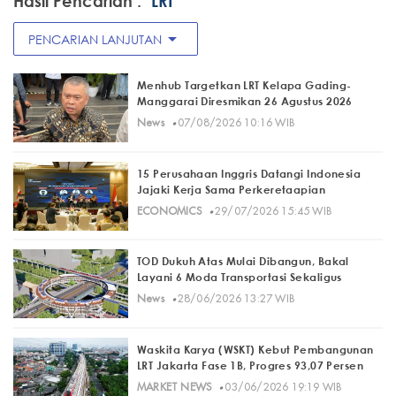
Hasil Pencarian :
"LRT"
arrow_drop_down
PENCARIAN LANJUTAN
Menhub Targetkan LRT Kelapa Gading-
Manggarai Diresmikan 26 Agustus 2026
·
News
07/08/2026 10:16 WIB
15 Perusahaan Inggris Datangi Indonesia
Jajaki Kerja Sama Perkeretaapian
·
ECONOMICS
29/07/2026 15:45 WIB
TOD Dukuh Atas Mulai Dibangun, Bakal
Layani 6 Moda Transportasi Sekaligus
·
News
28/06/2026 13:27 WIB
Waskita Karya (WSKT) Kebut Pembangunan
LRT Jakarta Fase 1B, Progres 93,07 Persen
·
MARKET NEWS
03/06/2026 19:19 WIB