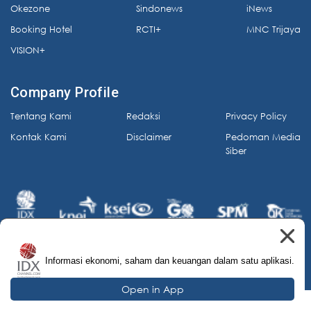
Okezone
Sindonews
iNews
Booking Hotel
RCTI+
MNC Trijaya
VISION+
Company Profile
Tentang Kami
Redaksi
Privacy Policy
Kontak Kami
Disclaimer
Pedoman Media
Siber
Informasi ekonomi, saham dan keuangan dalam satu aplikasi.
© 2026 IDX Channel. All Rights Reserved.
Open in App