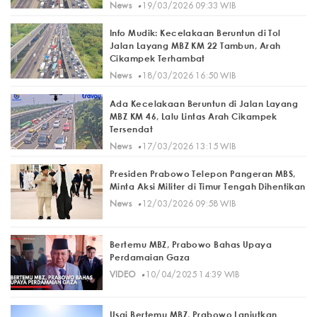
·
News
19/03/2026 09:33 WIB
Info Mudik: Kecelakaan Beruntun di Tol
Jalan Layang MBZ KM 22 Tambun, Arah
Cikampek Terhambat
·
News
18/03/2026 16:50 WIB
Ada Kecelakaan Beruntun di Jalan Layang
MBZ KM 46, Lalu Lintas Arah Cikampek
Tersendat
·
News
17/03/2026 13:15 WIB
Presiden Prabowo Telepon Pangeran MBS,
Minta Aksi Militer di Timur Tengah Dihentikan
·
News
12/03/2026 09:58 WIB
Bertemu MBZ, Prabowo Bahas Upaya
Perdamaian Gaza
·
VIDEO
10/04/2025 14:39 WIB
Usai Bertemu MBZ, Prabowo Lanjutkan