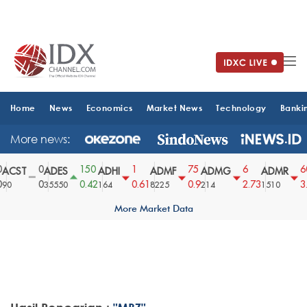
Home
News
Economics
Market News
Technology
Banki
More news:
0
150
1
75
6
60
ACST
ADES
ADHI
ADMF
ADMG
ADMR
0
0.42
0.61
0.9
2.73
3.
90
35550
164
8225
214
1510
More Market Data