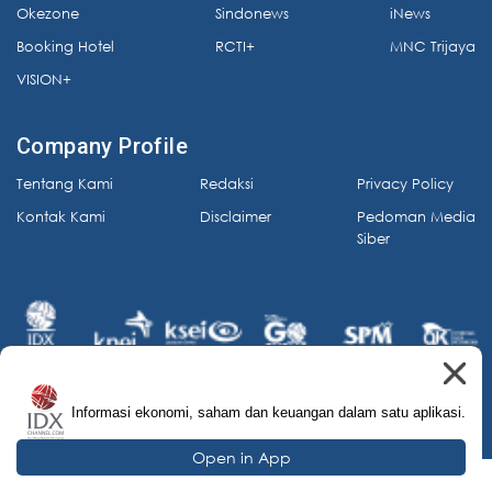
Okezone
Sindonews
iNews
Booking Hotel
RCTI+
MNC Trijaya
VISION+
Company Profile
Tentang Kami
Redaksi
Privacy Policy
Kontak Kami
Disclaimer
Pedoman Media
Siber
Informasi ekonomi, saham dan keuangan dalam satu aplikasi.
© 2026 IDX Channel. All Rights Reserved.
Open in App