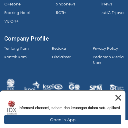
Okezone
Sindonews
iNews
Booking Hotel
RCTI+
MNC Trijaya
VISION+
Company Profile
Tentang Kami
Redaksi
Privacy Policy
Kontak Kami
Disclaimer
Pedoman Media
Siber
Informasi ekonomi, saham dan keuangan dalam satu aplikasi.
© 2026 IDX Channel. All Rights Reserved.
Open in App