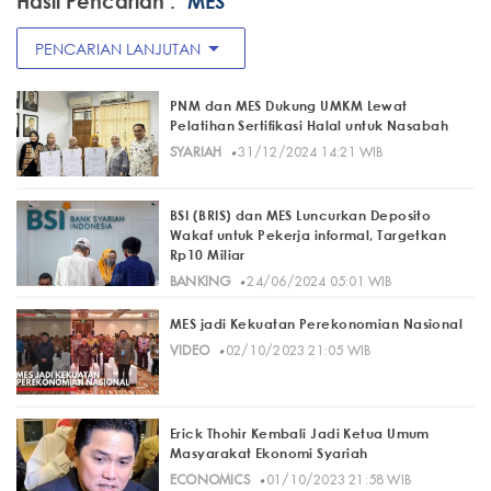
Hasil Pencarian :
"MES"
arrow_drop_down
PENCARIAN LANJUTAN
PNM dan MES Dukung UMKM Lewat
Pelatihan Sertifikasi Halal untuk Nasabah
·
SYARIAH
31/12/2024 14:21 WIB
BSI (BRIS) dan MES Luncurkan Deposito
Wakaf untuk Pekerja informal, Targetkan
Rp10 Miliar
·
BANKING
24/06/2024 05:01 WIB
MES jadi Kekuatan Perekonomian Nasional
·
VIDEO
02/10/2023 21:05 WIB
Erick Thohir Kembali Jadi Ketua Umum
Masyarakat Ekonomi Syariah
·
ECONOMICS
01/10/2023 21:58 WIB