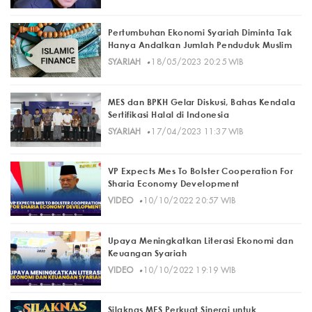
Pertumbuhan Ekonomi Syariah Diminta Tak
Hanya Andalkan Jumlah Penduduk Muslim
·
SYARIAH
18/05/2023 20:25 WIB
MES dan BPKH Gelar Diskusi, Bahas Kendala
Sertifikasi Halal di Indonesia
·
SYARIAH
17/04/2023 11:37 WIB
VP Expects Mes To Bolster Cooperation For
Sharia Economy Development
·
VIDEO
10/10/2022 20:57 WIB
Upaya Meningkatkan Literasi Ekonomi dan
Keuangan Syariah
·
VIDEO
10/10/2022 19:19 WIB
Silaknas MES Perkuat Sinergi untuk