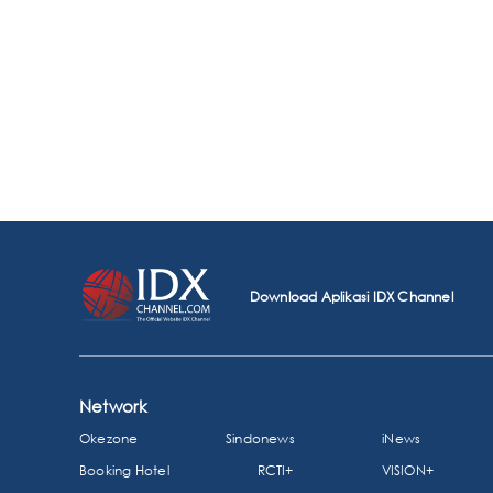
Download Aplikasi IDX Channel
Network
Okezone
Sindonews
iNews
Booking Hotel
RCTI+
VISION+