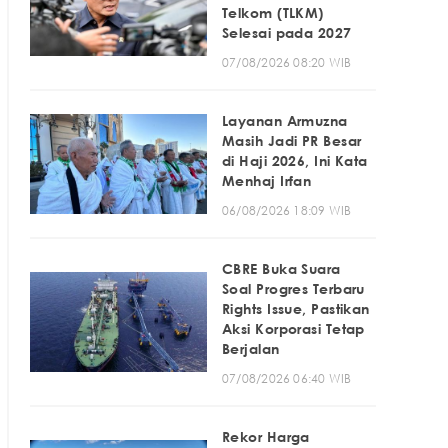
Telkom (TLKM)
Selesai pada 2027
07/08/2026 08:20 WIB
Layanan Armuzna
Masih Jadi PR Besar
di Haji 2026, Ini Kata
Menhaj Irfan
06/08/2026 18:09 WIB
CBRE Buka Suara
Soal Progres Terbaru
Rights Issue, Pastikan
Aksi Korporasi Tetap
Berjalan
07/08/2026 06:40 WIB
Rekor Harga