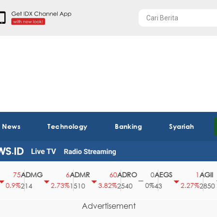
t News
Technology
Banking
Syariah
ADMG
ADMR
ADRO
AEGS
AGII
75
6
60
0
1
.9%
2.73%
3.82%
0%
2.27%
3
214
1510
2540
43
2850
Advertisement