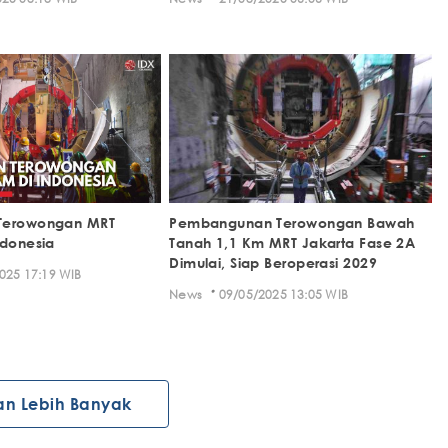
Terowongan MRT
Pembangunan Terowongan Bawah
ndonesia
Tanah 1,1 Km MRT Jakarta Fase 2A
Dimulai, Siap Beroperasi 2029
025 17:19 WIB
·
News
09/05/2025 13:05 WIB
an Lebih Banyak