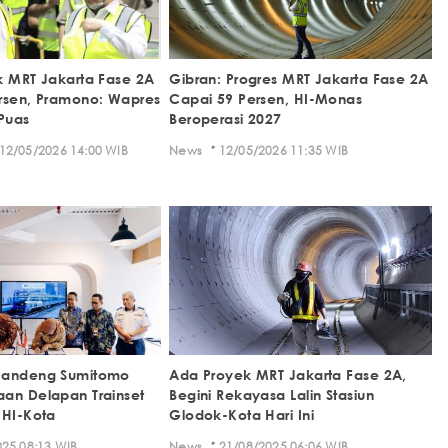
k MRT Jakarta Fase 2A
Gibran: Progres MRT Jakarta Fase 2A
rsen, Pramono: Wapres
Capai 59 Persen, HI-Monas
Puas
Beroperasi 2027
·
12/05/2026 14:00 WIB
News
12/05/2026 11:35 WIB
Gandeng Sumitomo
Ada Proyek MRT Jakarta Fase 2A,
an Delapan Trainset
Begini Rekayasa Lalin Stasiun
 HI-Kota
Glodok-Kota Hari Ini
·
25 08:13 WIB
News
21/08/2025 06:06 WIB