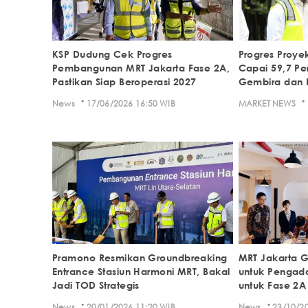
KSP Dudung Cek Progres
Progres Proye
Pembangunan MRT Jakarta Fase 2A,
Capai 59,7 Pe
Pastikan Siap Beroperasi 2027
Gembira dan 
·
·
News
17/06/2026 16:50 WIB
MARKET NEWS
Pramono Resmikan Groundbreaking
MRT Jakarta 
Entrance Stasiun Harmoni MRT, Bakal
untuk Pengada
Jadi TOD Strategis
untuk Fase 2A
·
·
News
20/01/2026 11:20 WIB
News
23/10/20