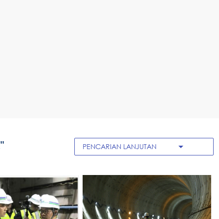
"
arrow_drop_down
PENCARIAN LANJUTAN