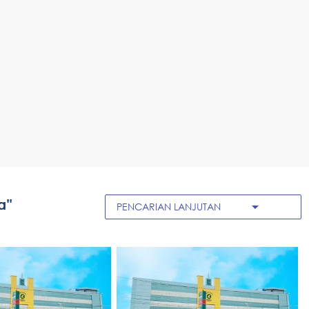
a"
arrow_drop_down
PENCARIAN LANJUTAN