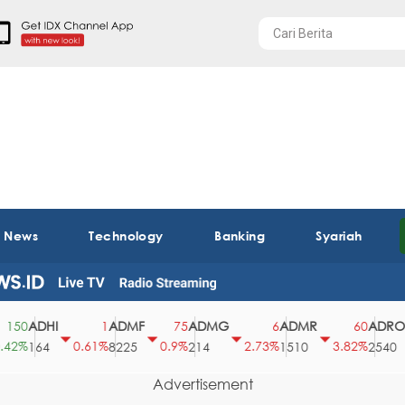
t News
Technology
Banking
Syariah
ADHI
ADMF
ADMG
ADMR
ADRO
0
1
75
6
60
%
0.61%
0.9%
2.73%
3.82%
164
8225
214
1510
2540
Advertisement