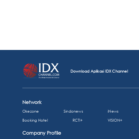
Download Aplikasi IDX Channel
Network
Okezone
Sindonews
iNews
Booking Hotel
RCTI+
VISION+
Company Profile