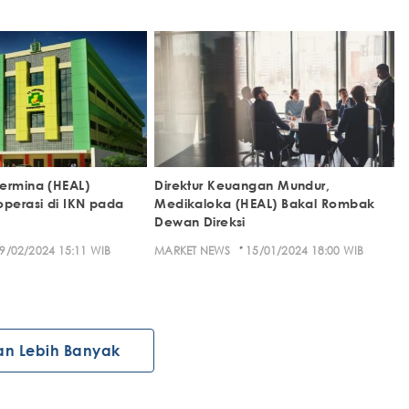
ermina (HEAL)
Direktur Keuangan Mundur,
operasi di IKN pada
Medikaloka (HEAL) Bakal Rombak
Dewan Direksi
·
9/02/2024 15:11 WIB
MARKET NEWS
15/01/2024 18:00 WIB
an Lebih Banyak