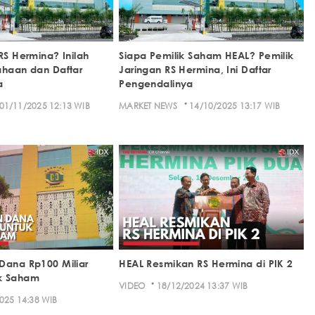
RS Hermina? Inilah
Siapa Pemilik Saham HEAL? Pemilik
ahaan dan Daftar
Jaringan RS Hermina, Ini Daftar
a
Pengendalinya
·
01/11/2025 12:13 WIB
MARKET NEWS
14/10/2025 13:17 WIB
Dana Rp100 Miliar
HEAL Resmikan RS Hermina di PIK 2
k Saham
·
VIDEO
18/12/2024 13:37 WIB
025 14:38 WIB