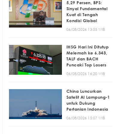
5,29 Persen, BPS:
Sinyal Fundamental
Kuat di Tengah
Kondisi Global
06/08/2026 13:55 WIB
IHSG Hari Ini Ditutup
Melemah ke 6.343,
TALF dan BACH
Puncaki Top Losers
06/08/2026 16:20 WIB
China Luncurkan
Satelit AI Lampung-1
untuk Dukung
Pertanian Indonesia
06/08/2026 15:07 WIB