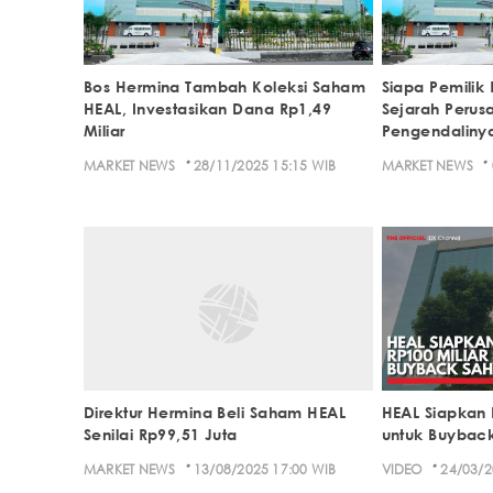
Bos Hermina Tambah Koleksi Saham
Siapa Pemilik 
HEAL, Investasikan Dana Rp1,49
Sejarah Perus
Miliar
Pengendaliny
·
·
MARKET NEWS
28/11/2025 15:15 WIB
MARKET NEWS
Direktur Hermina Beli Saham HEAL
HEAL Siapkan 
Senilai Rp99,51 Juta
untuk Buybac
·
·
MARKET NEWS
13/08/2025 17:00 WIB
VIDEO
24/03/2