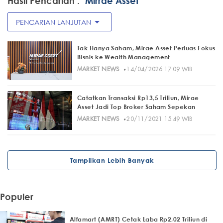
Hasil Pencarian :
"Mirrae Asset"
arrow_drop_down
PENCARIAN LANJUTAN
Tak Hanya Saham, Mirae Asset Perluas Fokus
Bisnis ke Wealth Management
·
MARKET NEWS
14/04/2026 17:09 WIB
Catatkan Transaksi Rp13,5 Triliun, Mirae
Asset Jadi Top Broker Saham Sepekan
·
MARKET NEWS
20/11/2021 15:49 WIB
Tampilkan Lebih Banyak
Populer
Alfamart (AMRT) Cetak Laba Rp2,02 Triliun di