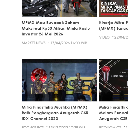
MPMX Mau Buyback Saham
Kinerja Mitra 
Maksimal Rp50 Miliar, Minta Restu
(MPMX) Tanca
Investor 26 Mei 2026
·
VIDEO
22/04/2
·
MARKET NEWS
17/04/2026 16:00 WIB
Mitra Pinasthika Mustika (MPMX)
Mitra Pinasth
Raih Penghargaan Anugerah CSR
Malam Puncak
IDX Channel 2023
Anugerah CSR
·
·
ECONOMICS
15/12/2023 17:28 WIB
ECONOMICS
1