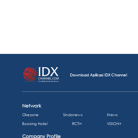
Download Aplikasi IDX Channel
Network
Okezone
Sindonews
iNews
Booking Hotel
RCTI+
VISION+
Company Profile