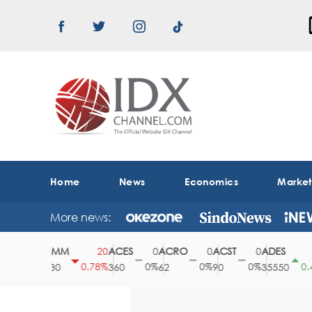
Home
News
Economics
Marke
More news:
ABMM
ACES
ACRO
ACST
ADES
0
20
0
0
0
150
0%
0.78%
0%
0%
0%
0.42%
2530
360
62
90
35550