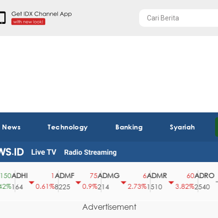
t News
Technology
Banking
Syariah
ADHI
ADMF
ADMG
ADMR
ADRO
1
75
6
60
0.61%
0.9%
2.73%
3.82%
0
164
8225
214
1510
2540
Advertisement