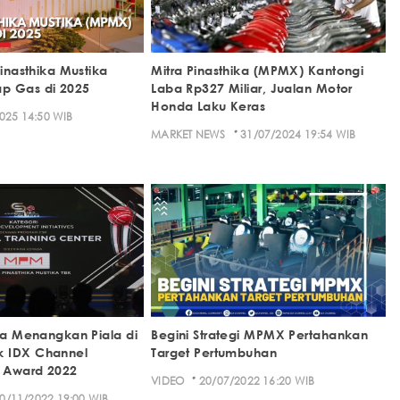
Pinasthika Mustika
Mitra Pinasthika (MPMX) Kantongi
p Gas di 2025
Laba Rp327 Miliar, Jualan Motor
Honda Laku Keras
025 14:50 WIB
·
MARKET NEWS
31/07/2024 19:54 WIB
ika Menangkan Piala di
Begini Strategi MPMX Pertahankan
 IDX Channel
Target Pertumbuhan
 Award 2022
·
VIDEO
20/07/2022 16:20 WIB
0/11/2022 19:00 WIB