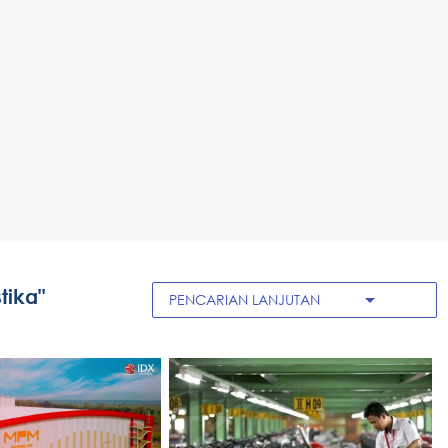
tika"
arrow_drop_down
PENCARIAN LANJUTAN