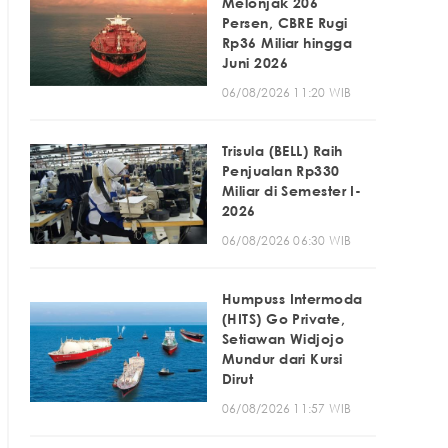
Melonjak 206
Persen, CBRE Rugi
Rp36 Miliar hingga
Juni 2026
06/08/2026 11:20 WIB
Trisula (BELL) Raih
Penjualan Rp330
Miliar di Semester I-
2026
06/08/2026 06:30 WIB
Humpuss Intermoda
(HITS) Go Private,
Setiawan Widjojo
Mundur dari Kursi
Dirut
06/08/2026 11:57 WIB