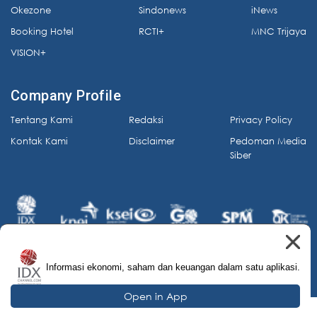
Okezone
Sindonews
iNews
Booking Hotel
RCTI+
MNC Trijaya
VISION+
Company Profile
Tentang Kami
Redaksi
Privacy Policy
Kontak Kami
Disclaimer
Pedoman Media
Siber
Informasi ekonomi, saham dan keuangan dalam satu aplikasi.
© 2026 IDX Channel. All Rights Reserved.
Open in App