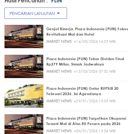
Hasil Pencarian :
"PLIN"
arrow_drop_down
PENCARIAN LANJUTAN
Genjot Kinerja, Plaza Indonesia (PLIN) Fokus
Revitalisasi Mal dan Hotel
·
MARKET NEWS
14/05/2026 14:35 WIB
Plaza Indonesia (PLIN) Tebar Dividen Final
Rp279 Miliar, Simak Jadwalnya
·
MARKET NEWS
13/05/2026 07:02 WIB
Plaza Indonesia (PLIN) Gelar RUPSLB 20
Februari 2026, Ini Agendanya
·
MARKET NEWS
29/01/2026 15:05 WIB
Plaza Indonesia (PLIN) Targetkan Okupansi
Tenant Mal di Atas 80 Persen pada 2026
·
MARKET NEWS
06/01/2026 15:54 WIB