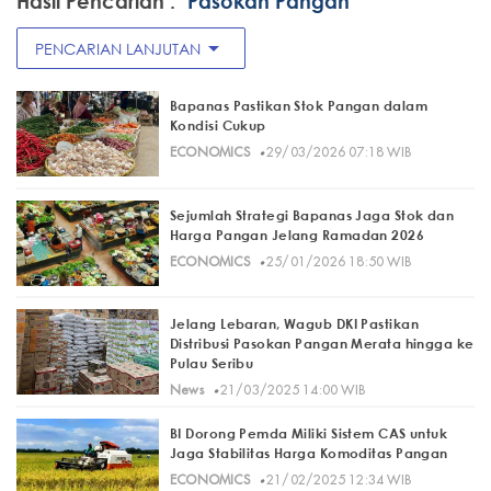
Hasil Pencarian :
"Pasokan Pangan"
arrow_drop_down
PENCARIAN LANJUTAN
Bapanas Pastikan Stok Pangan dalam
Kondisi Cukup
·
ECONOMICS
29/03/2026 07:18 WIB
Sejumlah Strategi Bapanas Jaga Stok dan
Harga Pangan Jelang Ramadan 2026
·
ECONOMICS
25/01/2026 18:50 WIB
Jelang Lebaran, Wagub DKI Pastikan
Distribusi Pasokan Pangan Merata hingga ke
Pulau Seribu
·
News
21/03/2025 14:00 WIB
BI Dorong Pemda Miliki Sistem CAS untuk
Jaga Stabilitas Harga Komoditas Pangan
·
ECONOMICS
21/02/2025 12:34 WIB