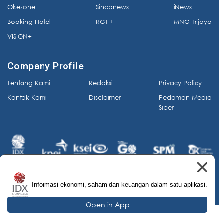
Okezone
Sindonews
iNews
Booking Hotel
RCTI+
MNC Trijaya
VISION+
Company Profile
Tentang Kami
Redaksi
Privacy Policy
Kontak Kami
Disclaimer
Pedoman Media
Siber
Informasi ekonomi, saham dan keuangan dalam satu aplikasi.
© 2026 IDX Channel. All Rights Reserved.
Open in App