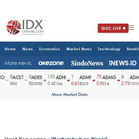
Home
News
Economics
Market News
Technology
Banki
More news:
0
0
150
1
75
6
O
ACST
ADES
ADHI
ADMF
ADMG
ADM
0
0
0.42
0.61
0.9
2.73
90
35550
164
8225
214
1510
More Market Data