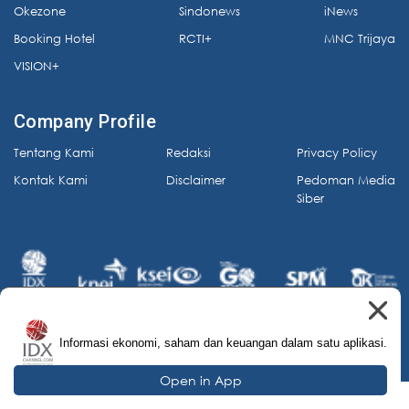
Okezone
Sindonews
iNews
Booking Hotel
RCTI+
MNC Trijaya
VISION+
Company Profile
Tentang Kami
Redaksi
Privacy Policy
Kontak Kami
Disclaimer
Pedoman Media
Siber
Informasi ekonomi, saham dan keuangan dalam satu aplikasi.
© 2026 IDX Channel. All Rights Reserved.
Open in App