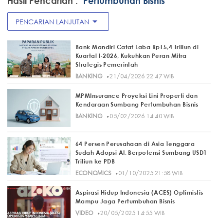
Hasil Pencarian :
"Pertumbuhan Bisnis"
arrow_drop_down
PENCARIAN LANJUTAN
Bank Mandiri Catat Laba Rp15,4 Triliun di
Kuartal I-2026, Kukuhkan Peran Mitra
Strategis Pemerintah
·
BANKING
21/04/2026 22:47 WIB
MPMInsurance Proyeksi Lini Properti dan
Kendaraan Sumbang Pertumbuhan Bisnis
·
BANKING
05/02/2026 14:40 WIB
64 Persen Perusahaan di Asia Tenggara
Sudah Adopsi AI, Berpotensi Sumbang USD1
Triliun ke PDB
·
ECONOMICS
01/10/2025 21:58 WIB
Aspirasi Hidup Indonesia (ACES) Optimistis
Mampu Jaga Pertumbuhan Bisnis
·
VIDEO
20/05/2025 14:55 WIB