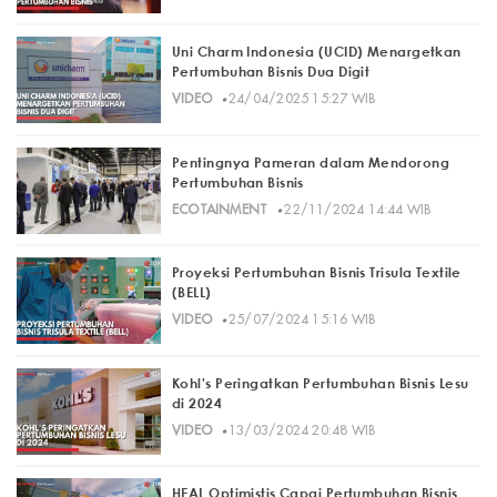
Uni Charm Indonesia (UCID) Menargetkan
Pertumbuhan Bisnis Dua Digit
·
VIDEO
24/04/2025 15:27 WIB
Pentingnya Pameran dalam Mendorong
Pertumbuhan Bisnis
·
ECOTAINMENT
22/11/2024 14:44 WIB
Proyeksi Pertumbuhan Bisnis Trisula Textile
(BELL)
·
VIDEO
25/07/2024 15:16 WIB
Kohl's Peringatkan Pertumbuhan Bisnis Lesu
di 2024
·
VIDEO
13/03/2024 20:48 WIB
HEAL Optimistis Capai Pertumbuhan Bisnis