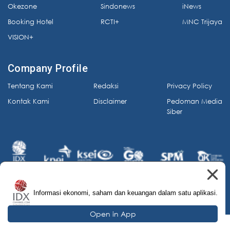
Okezone
Sindonews
iNews
Booking Hotel
RCTI+
MNC Trijaya
VISION+
Company Profile
Tentang Kami
Redaksi
Privacy Policy
Kontak Kami
Disclaimer
Pedoman Media
Siber
Informasi ekonomi, saham dan keuangan dalam satu aplikasi.
© 2026 IDX Channel. All Rights Reserved.
Open in App