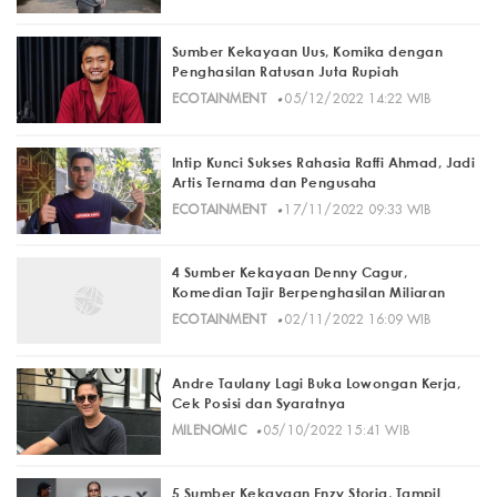
Sumber Kekayaan Uus, Komika dengan
Penghasilan Ratusan Juta Rupiah
·
ECOTAINMENT
05/12/2022 14:22 WIB
Intip Kunci Sukses Rahasia Raffi Ahmad, Jadi
Artis Ternama dan Pengusaha
·
ECOTAINMENT
17/11/2022 09:33 WIB
4 Sumber Kekayaan Denny Cagur,
Komedian Tajir Berpenghasilan Miliaran
·
ECOTAINMENT
02/11/2022 16:09 WIB
Andre Taulany Lagi Buka Lowongan Kerja,
Cek Posisi dan Syaratnya
·
MILENOMIC
05/10/2022 15:41 WIB
5 Sumber Kekayaan Enzy Storia, Tampil