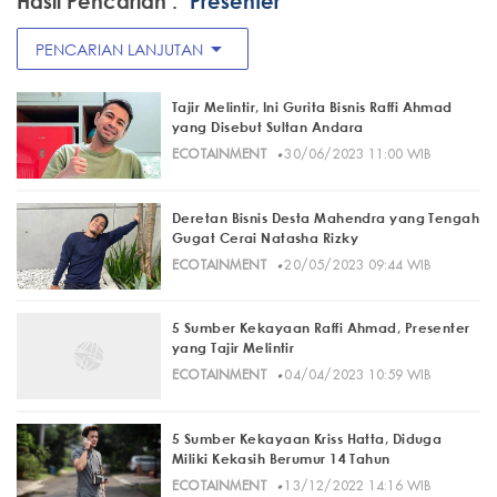
Hasil Pencarian :
"Presenter"
arrow_drop_down
PENCARIAN LANJUTAN
Tajir Melintir, Ini Gurita Bisnis Raffi Ahmad
yang Disebut Sultan Andara
·
ECOTAINMENT
30/06/2023 11:00 WIB
Deretan Bisnis Desta Mahendra yang Tengah
Gugat Cerai Natasha Rizky
·
ECOTAINMENT
20/05/2023 09:44 WIB
5 Sumber Kekayaan Raffi Ahmad, Presenter
yang Tajir Melintir
·
ECOTAINMENT
04/04/2023 10:59 WIB
5 Sumber Kekayaan Kriss Hatta, Diduga
Miliki Kekasih Berumur 14 Tahun
·
ECOTAINMENT
13/12/2022 14:16 WIB