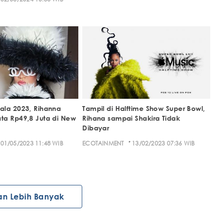
ala 2023, Rihanna
Tampil di Halftime Show Super Bowl,
ta Rp49,8 Juta di New
Rihana sampai Shakira Tidak
Dibayar
·
01/05/2023 11:48 WIB
ECOTAINMENT
13/02/2023 07:36 WIB
an Lebih Banyak