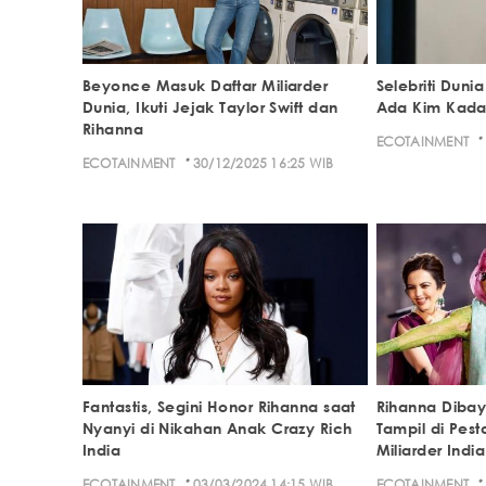
Beyonce Masuk Daftar Miliarder
Selebriti Duni
Dunia, Ikuti Jejak Taylor Swift dan
Ada Kim Kadar
Rihanna
·
ECOTAINMENT
·
ECOTAINMENT
30/12/2025 16:25 WIB
Fantastis, Segini Honor Rihanna saat
Rihanna Dibay
Nyanyi di Nikahan Anak Crazy Rich
Tampil di Pes
India
Miliarder India
·
·
ECOTAINMENT
03/03/2024 14:15 WIB
ECOTAINMENT