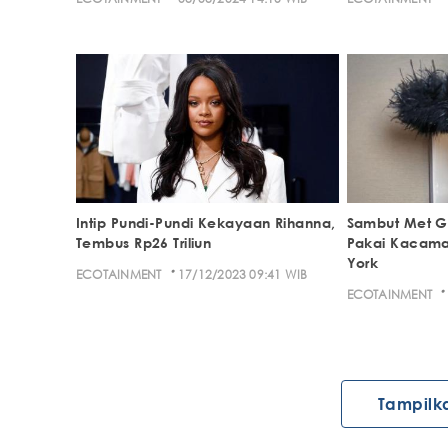
Intip Pundi-Pundi Kekayaan Rihanna,
Sambut Met G
Tembus Rp26 Triliun
Pakai Kacama
York
·
ECOTAINMENT
17/12/2023 09:41 WIB
·
ECOTAINMENT
Tampilk