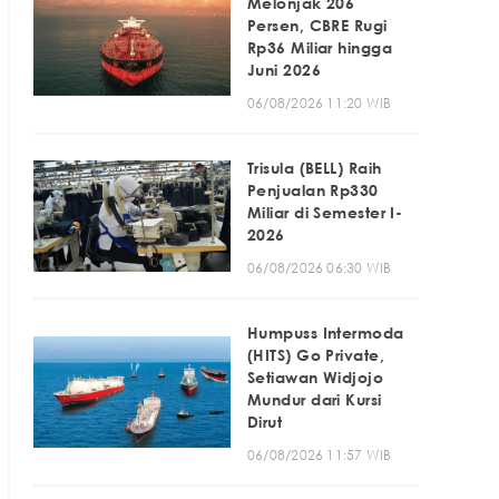
Melonjak 206
Persen, CBRE Rugi
Rp36 Miliar hingga
Juni 2026
06/08/2026 11:20 WIB
Trisula (BELL) Raih
Penjualan Rp330
Miliar di Semester I-
2026
06/08/2026 06:30 WIB
Humpuss Intermoda
(HITS) Go Private,
Setiawan Widjojo
Mundur dari Kursi
Dirut
06/08/2026 11:57 WIB