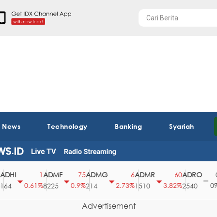
t News
Technology
Banking
Syariah
ADMF
ADMG
ADMR
ADRO
AEG
1
75
6
60
0
0.61%
0.9%
2.73%
3.82%
0%
8225
214
1510
2540
43
Advertisement