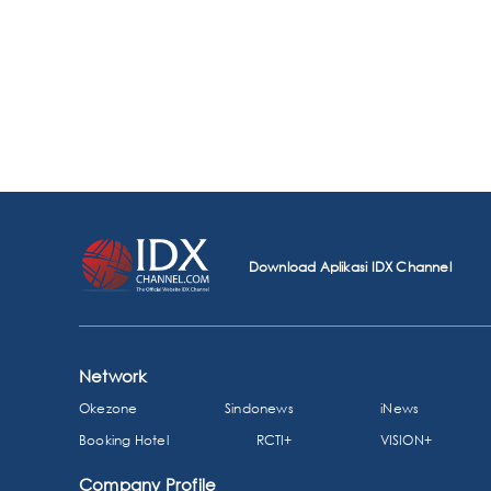
Download Aplikasi IDX Channel
Network
Okezone
Sindonews
iNews
Booking Hotel
RCTI+
VISION+
Company Profile