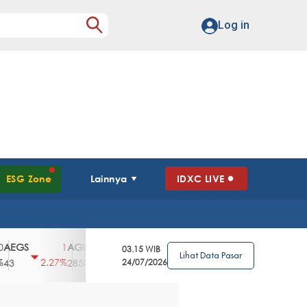
Log in
ESG Zone
Lainnya
IDXC LIVE
S
AGII
AGRO
AGRS
AHAP
AIM
1
100
4
0
2
03.15 WIB
Lihat Data Pasar
2.27%
3.39%
2.63%
0%
2.04%
2850
148
24/07/2026
62
96
360