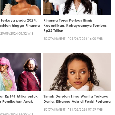
a Terkaya pada 2024,
Rihanna Terus Perluas Bisnis
shian hingga Rihanna
Kecantikan, Kekayaannya Tembus
Rp22 Triliun
29/09/2024 08:32 WIB
·
ECOTAINMENT
05/06/2024 16:00 WIB
ar Rp141 Miliar untuk
Simak Deretan Lima Wanita Terkaya
ta Pernikahan Anak
Dunia, Rihanna Ada di Posisi Pertama
·
ECOTAINMENT
11/02/2024 07:59 WIB
02/03/2024 16:30 WIB