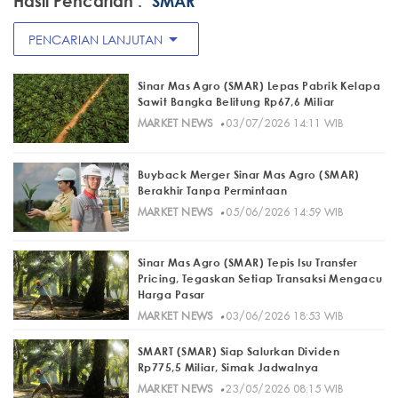
Hasil Pencarian :
"SMAR"
arrow_drop_down
PENCARIAN LANJUTAN
Sinar Mas Agro (SMAR) Lepas Pabrik Kelapa
Sawit Bangka Belitung Rp67,6 Miliar
·
MARKET NEWS
03/07/2026 14:11 WIB
Buyback Merger Sinar Mas Agro (SMAR)
Berakhir Tanpa Permintaan
·
MARKET NEWS
05/06/2026 14:59 WIB
Sinar Mas Agro (SMAR) Tepis Isu Transfer
Pricing, Tegaskan Setiap Transaksi Mengacu
Harga Pasar
·
MARKET NEWS
03/06/2026 18:53 WIB
SMART (SMAR) Siap Salurkan Dividen
Rp775,5 Miliar, Simak Jadwalnya
·
MARKET NEWS
23/05/2026 08:15 WIB