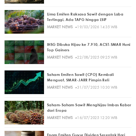
Lima Emiten Raksasa Sawit dengan Laba
Tertinggi, Ada TAPG hingga LSIP
·
MARKET NEWS
19/03/2026 14:35 WIB
IHSG Dibuka Hijau ke 7.910, ACST-SMAR Huni
Top Gainers
·
MARKET NEWS
22/08/2025 09:25 WIB
Saham Emiten Sawit (CPO) Kembali
Menguat, SMAR-JARR Pimpin Reli
·
MARKET NEWS
31/07/2025 10:30 WIB
Saham-Saham Sawit Menghijau Imbas Kabar
dari Eropa
·
MARKET NEWS
16/07/2025 12:20 WIB
Enam Emiten Guyur Dividen Serentak Hari