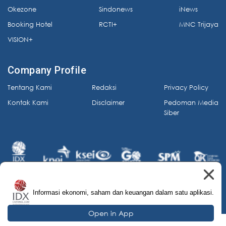
Okezone
Sindonews
iNews
Booking Hotel
RCTI+
MNC Trijaya
VISION+
Company Profile
Tentang Kami
Redaksi
Privacy Policy
Kontak Kami
Disclaimer
Pedoman Media
Siber
Informasi ekonomi, saham dan keuangan dalam satu aplikasi.
© 2026 IDX Channel. All Rights Reserved.
Open in App