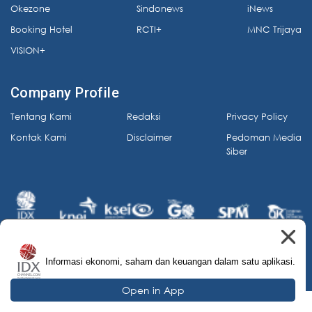
Okezone
Sindonews
iNews
Booking Hotel
RCTI+
MNC Trijaya
VISION+
Company Profile
Tentang Kami
Redaksi
Privacy Policy
Kontak Kami
Disclaimer
Pedoman Media
Siber
Informasi ekonomi, saham dan keuangan dalam satu aplikasi.
© 2026 IDX Channel. All Rights Reserved.
Open in App