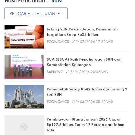
Hasil Pencarian :
"SUN"
arrow_drop_down
PENCARIAN LANJUTAN
Lelang SUN Pekan Depan, Pemerintah
Targetkan Raup Rp32 Triliun
·
ECONOMICS
05/07/2026 17:30 WIB
BCA (BBCA) Raih Penghargaan SUN dari
Kementerian Keuangan
·
BANKING
17/04/2026 20:08 WIB
Pemerintah Serap Rp42 Triliun dari Lelang 9
Seri SUN
·
ECONOMICS
15/04/2026 08:20 WIB
Pembiayaan Utang Januari 2026 Capai
Rp127,3 Triliun, Turun 17 Persen dari Tahun
Lalu