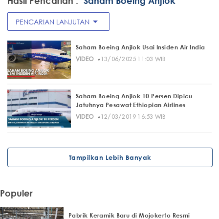
Hasil Pencarian :
"Saham Boeing Anjlok"
arrow_drop_down
PENCARIAN LANJUTAN
Saham Boeing Anjlok Usai Insiden Air India
·
VIDEO
13/06/2025 11:03 WIB
Saham Boeing Anjlok 10 Persen Dipicu
Jatuhnya Pesawat Ethiopian Airlines
·
VIDEO
12/03/2019 16:53 WIB
Tampilkan Lebih Banyak
Populer
Pabrik Keramik Baru di Mojokerto Resmi