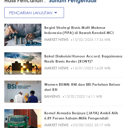
Hasil Pencarian :
"Saham Pengendali"
arrow_drop_down
PENCARIAN LANJUTAN
Begini Strategi Bisnis Multi Makmur
Indonesia (PIPA) di Bawah Kendali MCI
·
MARKET NEWS
10/02/2026 17:34 WIB
Bakal Diakuisisi Honour Accord, Bagaimana
Nasib Bisnis Aesler (RONY)?
·
MARKET NEWS
16/01/2025 14:09 WIB
Wamen BUMN: BNI dan BRI Perlahan Keluar
dari BSI
·
BANKING
15/02/2023 14:11 WIB
Komut Armada Berjaya (JAYA) Ambil Alih
6,89 Persen Saham Milik Pengendali
·
MARKET NEWS
30/09/2022 20:17 WIB