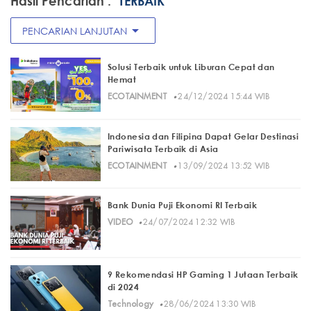
Hasil Pencarian :
"TERBAIK"
arrow_drop_down
PENCARIAN LANJUTAN
Solusi Terbaik untuk Liburan Cepat dan
Hemat
·
ECOTAINMENT
24/12/2024 15:44 WIB
Indonesia dan Filipina Dapat Gelar Destinasi
Pariwisata Terbaik di Asia
·
ECOTAINMENT
13/09/2024 13:52 WIB
Bank Dunia Puji Ekonomi RI Terbaik
·
VIDEO
24/07/2024 12:32 WIB
9 Rekomendasi HP Gaming 1 Jutaan Terbaik
di 2024
·
Technology
28/06/2024 13:30 WIB