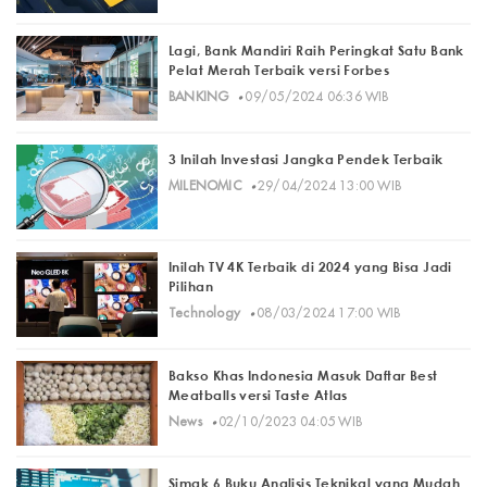
Lagi, Bank Mandiri Raih Peringkat Satu Bank
Pelat Merah Terbaik versi Forbes
·
BANKING
09/05/2024 06:36 WIB
3 Inilah Investasi Jangka Pendek Terbaik
·
MILENOMIC
29/04/2024 13:00 WIB
Inilah TV 4K Terbaik di 2024 yang Bisa Jadi
Pilihan
·
Technology
08/03/2024 17:00 WIB
Bakso Khas Indonesia Masuk Daftar Best
Meatballs versi Taste Atlas
·
News
02/10/2023 04:05 WIB
Simak 6 Buku Analisis Teknikal yang Mudah