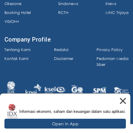
Okezone
Sindonews
iNews
Booking Hotel
RCTI+
MNC Trijaya
VISION+
Company Profile
Tentang Kami
Redaksi
Privacy Policy
Kontak Kami
Disclaimer
Pedoman Media
Siber
Informasi ekonomi, saham dan keuangan dalam satu aplikasi.
© 2026 IDX Channel. All Rights Reserved.
Open in App