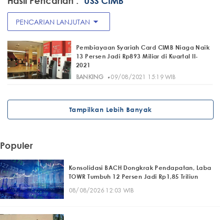
Hasil Pencarian :
"USS CIMB"
arrow_drop_down
PENCARIAN LANJUTAN
Pembiayaan Syariah Card CIMB Niaga Naik
13 Persen Jadi Rp893 Miliar di Kuartal II-
2021
·
BANKING
09/08/2021 15:19 WIB
Tampilkan Lebih Banyak
Populer
Konsolidasi BACH Dongkrak Pendapatan, Laba
TOWR Tumbuh 12 Persen Jadi Rp1,85 Triliun
08/08/2026 12:03 WIB