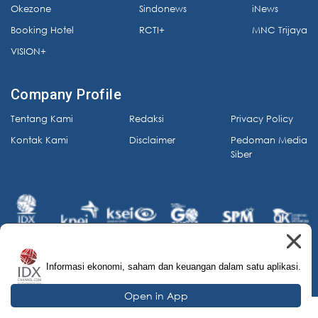
Okezone
Sindonews
iNews
Booking Hotel
RCTI+
MNC Trijaya
VISION+
Company Profile
Tentang Kami
Redaksi
Privacy Policy
Kontak Kami
Disclaimer
Pedoman Media
Siber
Informasi ekonomi, saham dan keuangan dalam satu aplikasi.
© 2026 IDX Channel. All Rights Reserved.
Open in App