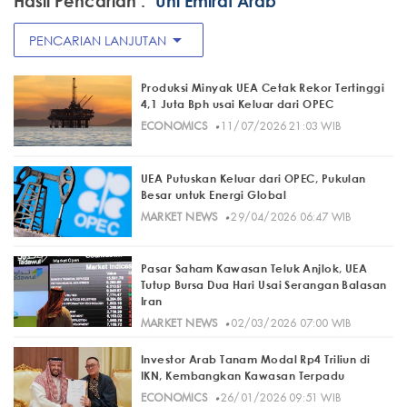
Hasil Pencarian :
"Uni Emirat Arab"
arrow_drop_down
PENCARIAN LANJUTAN
Produksi Minyak UEA Cetak Rekor Tertinggi
4,1 Juta Bph usai Keluar dari OPEC
·
ECONOMICS
11/07/2026 21:03 WIB
UEA Putuskan Keluar dari OPEC, Pukulan
Besar untuk Energi Global
·
MARKET NEWS
29/04/2026 06:47 WIB
Pasar Saham Kawasan Teluk Anjlok, UEA
Tutup Bursa Dua Hari Usai Serangan Balasan
Iran
·
MARKET NEWS
02/03/2026 07:00 WIB
Investor Arab Tanam Modal Rp4 Triliun di
IKN, Kembangkan Kawasan Terpadu
·
ECONOMICS
26/01/2026 09:51 WIB