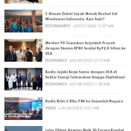
5 Alasan Dubai Layak Masuk Bucket List
Wisatawan Indonesia, Apa Saja?
·
ECOTAINMENT
07/01/2026 13:57 WIB
Menteri PU Tawarkan Sejumlah Proyek
dengan Skema KPBU Senilai Rp92,8 Triliun ke
UEA
·
ECONOMICS
26/09/2025 12:12 WIB
Kadin Jajaki Kerja Sama dengan UEA di
Sektor Energi Terbarukan hingga Digitalisasi
·
ECONOMICS
07/08/2025 11:59 WIB
Kadin Kirim 5 Ribu PMI ke Sejumlah Negara
·
VIDEO
16/06/2025 15:21 WIB
Laba Etihad Airways Naik 30 Persen Kuartal