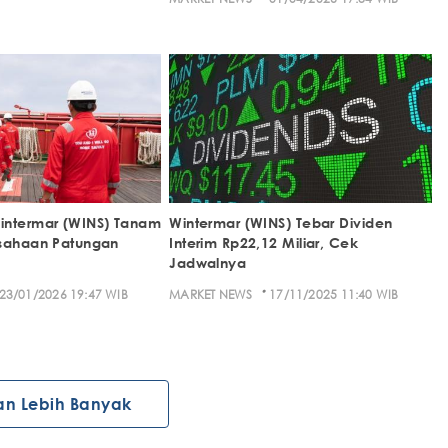
intermar (WINS) Tanam
Wintermar (WINS) Tebar Dividen
usahaan Patungan
Interim Rp22,12 Miliar, Cek
Jadwalnya
·
23/01/2026 19:47 WIB
MARKET NEWS
17/11/2025 11:40 WIB
an Lebih Banyak