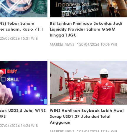
NS) Tebar Saham
BEI Izinkan Phintraco Sekuritas Jadi
er saham, Rasio 71:1
Liquidity Provider Saham GGRM
hingga TUGU
25/05/2026 15:31 WIB
·
MARKET NEWS
20/04/2026 10:06 WIB
ck USD3,5 Juta, WINS
WINS Hentikan Buyback Lebih Awal,
UPS
Serap USD1,37 Juta dari Total
Anggaran
07/04/2026 14:24 WIB
·
MARKET NEWS
01/04/2026 17:34 WIB