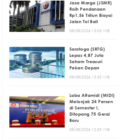
Jasa Marga (JSMR)
Raih Pendanaan
Rp1,56 Triliun Biayai
Jalan Tol Bali
08/08/2026 13:03 WIB
Saratoga (SRTG)
Lepas 4,87 Juta
Saham Treasuri
Pekan Depan
08/08/2026 13:33 WIB
Laba Alfamidi (MIDI)
Melonjak 24 Persen
di Semester I,
Ditopang 75 Gerai
Baru
08/08/2026 12:33 WIB