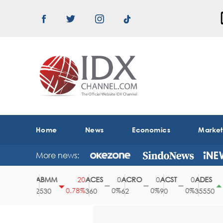
Home
News
Economics
Marke
More news:
DA
ABMM
ACES
ACRO
ACST
ADES
0
20
0
0
0
1
0%
0.78%
0%
0%
0%
0.4
0
2530
360
62
90
35550