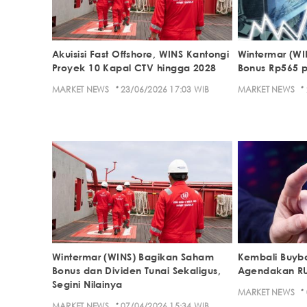
Akuisisi Fast Offshore, WINS Kantongi
Wintermar (WI
Proyek 10 Kapal CTV hingga 2028
Bonus Rp565 p
·
·
MARKET NEWS
23/06/2026 17:03 WIB
MARKET NEWS
Wintermar (WINS) Bagikan Saham
Kembali Buyba
Bonus dan Dividen Tunai Sekaligus,
Agendakan R
Segini Nilainya
·
MARKET NEWS
·
MARKET NEWS
07/04/2026 15:34 WIB