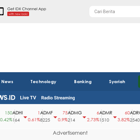
t News
Technology
Banking
Syariah
ADHI
ADMF
ADMG
ADMR
ADRO
50
1
75
6
60
2%
0.61%
0.9%
2.73%
3.82%
164
8225
214
1510
2540
Advertisement