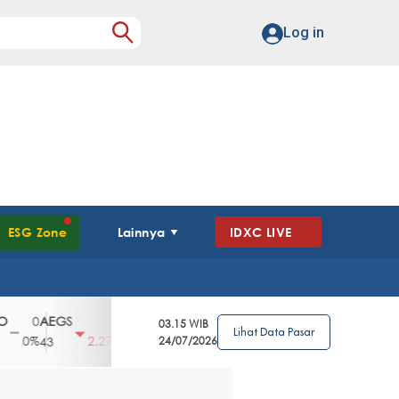
Log in
ESG Zone
Lainnya
IDXC LIVE
AEGS
AGII
AGRO
AGRS
AHAP
0
1
100
4
0
03.15 WIB
Lihat Data Pasar
0%
2.27%
3.39%
2.63%
0%
2.
43
2850
24/07/2026
148
62
96