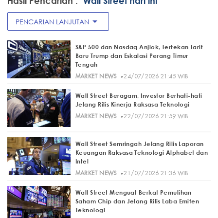
Hasil Pencarian :
"Wall Street hari ini"
arrow_drop_down
PENCARIAN LANJUTAN
S&P 500 dan Nasdaq Anjlok, Tertekan Tarif
Baru Trump dan Eskalasi Perang Timur
Tengah
·
MARKET NEWS
24/07/2026 21:45 WIB
Wall Street Beragam, Investor Berhati-hati
Jelang Rilis Kinerja Raksasa Teknologi
·
MARKET NEWS
22/07/2026 21:59 WIB
Wall Street Semringah Jelang Rilis Laporan
Keuangan Raksasa Teknologi Alphabet dan
Intel
·
MARKET NEWS
21/07/2026 21:36 WIB
Wall Street Menguat Berkat Pemulihan
Saham Chip dan Jelang Rilis Laba Emiten
Teknologi