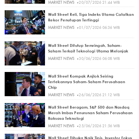
·
MARKET NEWS
20/07/2026 21:44 WIB
Wall Street Reli, Tiga Indeks Utama Catatkan
Rekor Penutupan Tertinggi
·
MARKET NEWS
01/07/2026 06:36 WIB
Wall Street Ditutup Semringah, Saham-
Saham Terkait Teknologi Utama Melonjak
·
MARKET NEWS
30/06/2026 06:08 WIB
Wall Street Kompak Anjlok Seiring
Tertekannya Saham-Saham Perusahaan
Chip
·
MARKET NEWS
26/06/2026 21:12 WIB
Wall Street Beragam, S&P 500 dan Nasdaq
Merah Imbas Penurunan Saham Perusahaan
Raksasa Teknologi
·
MARKET NEWS
25/06/2026 21:56 WIB
Wall Street Dibuka Naik Tipis, Investor Fokus