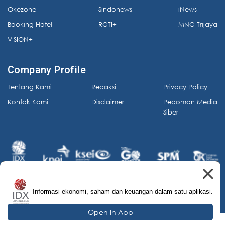
Okezone
Sindonews
iNews
Booking Hotel
RCTI+
MNC Trijaya
VISION+
Company Profile
Tentang Kami
Redaksi
Privacy Policy
Kontak Kami
Disclaimer
Pedoman Media
Siber
Informasi ekonomi, saham dan keuangan dalam satu aplikasi.
© 2026 IDX Channel. All Rights Reserved.
Open in App