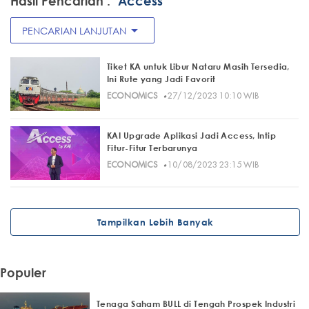
Hasil Pencarian :
"Access"
arrow_drop_down
PENCARIAN LANJUTAN
Tiket KA untuk Libur Nataru Masih Tersedia,
Ini Rute yang Jadi Favorit
·
ECONOMICS
27/12/2023 10:10 WIB
KAI Upgrade Aplikasi Jadi Access, Intip
Fitur-Fitur Terbarunya
·
ECONOMICS
10/08/2023 23:15 WIB
Tampilkan Lebih Banyak
Populer
Tenaga Saham BULL di Tengah Prospek Industri