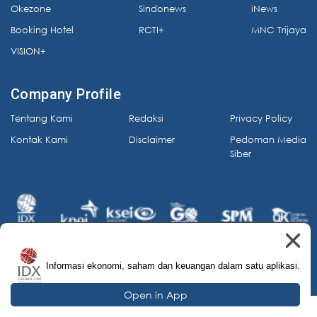
Okezone
Sindonews
iNews
Booking Hotel
RCTI+
MNC Trijaya
VISION+
Company Profile
Tentang Kami
Redaksi
Privacy Policy
Kontak Kami
Disclaimer
Pedoman Media
Siber
Informasi ekonomi, saham dan keuangan dalam satu aplikasi.
© 2026 IDX Channel. All Rights Reserved.
Open in App