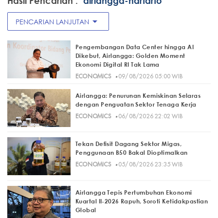
Hasil Pencarian :
"airlangga-hartarto"
arrow_drop_down
PENCARIAN LANJUTAN
Pengembangan Data Center hingga AI
Dikebut, Airlangga: Golden Moment
Ekonomi Digital RI Tak Lama
·
ECONOMICS
09/08/2026 05:00 WIB
Airlangga: Penurunan Kemiskinan Selaras
dengan Penguatan Sektor Tenaga Kerja
·
ECONOMICS
06/08/2026 22:02 WIB
Tekan Defisit Dagang Sektor Migas,
Penggunaan B50 Bakal Dioptimalkan
·
ECONOMICS
05/08/2026 23:35 WIB
Airlangga Tepis Pertumbuhan Ekonomi
Kuartal II-2026 Rapuh, Soroti Ketidakpastian
Global