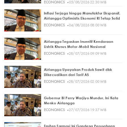
·
ECONOMICS
05/08/2026 22:30 WIB
Inflasi Terjaga hingga Manufaktur Ekspansif,
Airlangga Optimistis Ekonomi RI Tetap Solid
·
ECONOMICS
04/08/2026 08:00 WIB
Airlangga Tegaskan Insentif Kendaraan
Listrik Khusus Motor-Mobil Nasional
·
ECONOMICS
28/07/2026 09:09 WIB
Airlangga Upayakan Produk Sawit dkk
Dikecualikan dari Tarif AS
·
ECONOMICS
28/07/2026 02:00 WIB
Gubernur BI Perry Warjiyo Mundur, Ini Kata
Menko Airlangga
·
ECONOMICS
27/07/2026 19:37 WIB
Emiten Farmasi Ini Gandeng Perusahaan