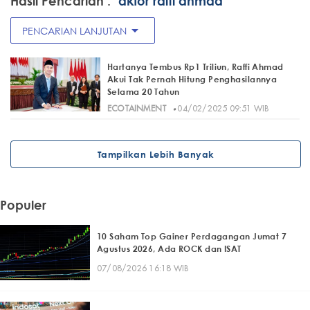
Hasil Pencarian :
"aktor raffi ahmad"
arrow_drop_down
PENCARIAN LANJUTAN
Hartanya Tembus Rp1 Triliun, Raffi Ahmad
Akui Tak Pernah Hitung Penghasilannya
Selama 20 Tahun
·
ECOTAINMENT
04/02/2025 09:51 WIB
Tampilkan Lebih Banyak
Populer
10 Saham Top Gainer Perdagangan Jumat 7
Agustus 2026, Ada ROCK dan ISAT
07/08/2026 16:18 WIB