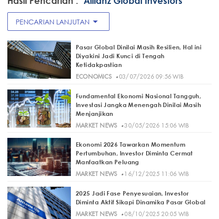
Hasil Pencarian :
"Allianz Global Investors"
arrow_drop_down
PENCARIAN LANJUTAN
Pasar Global Dinilai Masih Resilien, Hal ini
Diyakini Jadi Kunci di Tengah
Ketidakpastian
·
ECONOMICS
03/07/2026 09:56 WIB
Fundamental Ekonomi Nasional Tangguh,
Investasi Jangka Menengah Dinilai Masih
Menjanjikan
·
MARKET NEWS
30/05/2026 15:06 WIB
Ekonomi 2026 Tawarkan Momentum
Pertumbuhan, Investor Diminta Cermat
Manfaatkan Peluang
·
MARKET NEWS
16/12/2025 11:06 WIB
2025 Jadi Fase Penyesuaian, Investor
Diminta Aktif Sikapi Dinamika Pasar Global
·
MARKET NEWS
08/10/2025 20:05 WIB