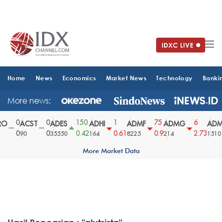
Home
News
Economics
Market News
Technology
Banki
More news:
0
0
150
1
75
6
O
ACST
ADES
ADHI
ADMF
ADMG
ADM
0
0
0.42
0.61
0.9
2.73
90
35550
164
8225
214
1510
More Market Data