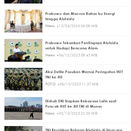
Prabowo dan Macron Bahas Isu Energi
hingga Alutsista
·
News
15/04/2026 06:08 WIB
Prabowo Tekankan Pentingnya Alutsista
untuk Hadapi Bencana Alam
·
News
06/12/2025 08:45 WIB
Aksi Defile Pasukan Warnai Peringatan HUT
TNI ke-80
·
FOTO
06/10/2025 11:37 WIB
Dishub DKI Siapkan Rekayasa Lalin saat
Puncak HUT ke-80 TNI di Monas
·
News
03/10/2025 23:03 WIB
TNI Kerahkan Ratusan Alutsista di Upacara