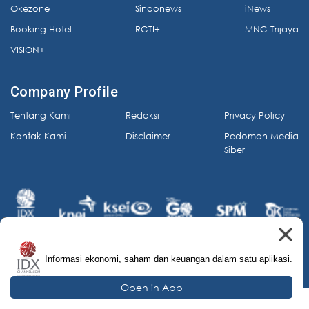
Okezone
Sindonews
iNews
Booking Hotel
RCTI+
MNC Trijaya
VISION+
Company Profile
Tentang Kami
Redaksi
Privacy Policy
Kontak Kami
Disclaimer
Pedoman Media
Siber
Informasi ekonomi, saham dan keuangan dalam satu aplikasi.
© 2026 IDX Channel. All Rights Reserved.
Open in App