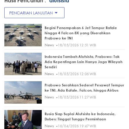
Hasil Pencarian :
"alutsista"
arrow_drop_down
PENCARIAN LANJUTAN
Begini Penampakan 6 Jet Tempur Rafale
hingga 4 Falcon 8X yang Diserahkan
Prabowo ke TNI
·
News
18/05/2026 12:51 WIB
Indonesia Tambah Alutsista, Prabowo: Tak
Ada Kepentingan Lain Hanya Jaga Wilayah
Sendiri
·
News
18/05/2026 12:06 WIB
Prabowo Serahkan Sederet Pesawat Tempur
ke TNI. Ada Rafale, Falcon, hingga Airbus
·
News
18/05/2026 11:27 WIB
Rusia Siap Suplai Alutsista ke Indonesia,
Dubes: Tinggal Tunggu Permintaan
·
News
16/04/2026 19:47 WIB