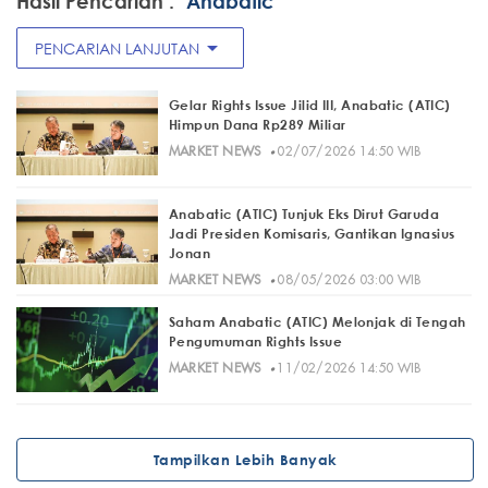
Hasil Pencarian :
"Anabatic"
arrow_drop_down
PENCARIAN LANJUTAN
Gelar Rights Issue Jilid III, Anabatic (ATIC)
Himpun Dana Rp289 Miliar
·
MARKET NEWS
02/07/2026 14:50 WIB
Anabatic (ATIC) Tunjuk Eks Dirut Garuda
Jadi Presiden Komisaris, Gantikan Ignasius
Jonan
·
MARKET NEWS
08/05/2026 03:00 WIB
Saham Anabatic (ATIC) Melonjak di Tengah
Pengumuman Rights Issue
·
MARKET NEWS
11/02/2026 14:50 WIB
Tampilkan Lebih Banyak