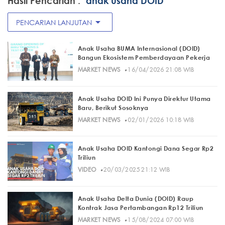
Hasil Pencarian :
"anak usaha DOID"
arrow_drop_down
PENCARIAN LANJUTAN
Anak Usaha BUMA Internasional (DOID)
Bangun Ekosistem Pemberdayaan Pekerja
·
MARKET NEWS
16/04/2026 21:08 WIB
Anak Usaha DOID Ini Punya Direktur Utama
Baru, Berikut Sosoknya
·
MARKET NEWS
02/01/2026 10:18 WIB
Anak Usaha DOID Kantongi Dana Segar Rp2
Triliun
·
VIDEO
20/03/2025 21:12 WIB
Anak Usaha Delta Dunia (DOID) Raup
Kontrak Jasa Pertambangan Rp12 Triliun
·
MARKET NEWS
15/08/2024 07:00 WIB