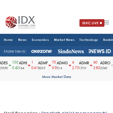
Home
News
Economics
Market News
Technology
Banki
More news:
150
1
75
6
60
DES
ADHI
ADMF
ADMG
ADMR
ADRO
0.42
0.61
0.9
2.73
3.82
5550
164
8225
214
1510
2540
More Market Data