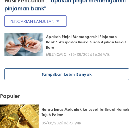
Hasil Pencarian :
"apakah pinjol memengaruhi
pinjaman bank"
arrow_drop_down
PENCARIAN LANJUTAN
Apakah Pinjol Memengaruhi Pinjaman
Bank? Waspadai Risiko Susah Ajukan Kredit
Baru
·
MILENOMIC
16/08/2024 16:36 WIB
Tampilkan Lebih Banyak
Populer
Harga Emas Melonjak ke Level Tertinggi Hampir
Tujuh Pekan
06/08/2026 06:47 WIB