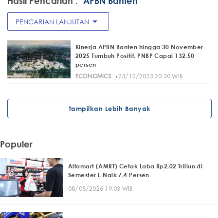
Hasil Pencarian :
"APBN Banten"
arrow_drop_down
PENCARIAN LANJUTAN
Kinerja APBN Banten hingga 30 November
2025 Tumbuh Positif, PNBP Capai 132,50
persen
·
ECONOMICS
25/12/2025 20:30 WIB
Tampilkan Lebih Banyak
Populer
Alfamart (AMRT) Cetak Laba Rp2,02 Triliun di
Semester I, Naik 7,4 Persen
08/08/2026 19:03 WIB