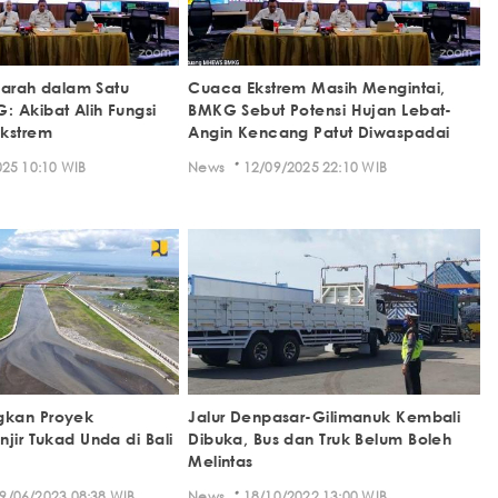
rparah dalam Satu
Cuaca Ekstrem Masih Mengintai,
 Akibat Alih Fungsi
BMKG Sebut Potensi Hujan Lebat-
Ekstrem
Angin Kencang Patut Diwaspadai
·
25 10:10 WIB
News
12/09/2025 22:10 WIB
kan Proyek
Jalur Denpasar-Gilimanuk Kembali
jir Tukad Unda di Bali
Dibuka, Bus dan Truk Belum Boleh
Melintas
·
9/06/2023 08:38 WIB
News
18/10/2022 13:00 WIB