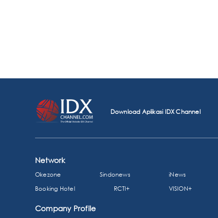
Download Aplikasi IDX Channel
Network
Okezone
Sindonews
iNews
Booking Hotel
RCTI+
VISION+
Company Profile