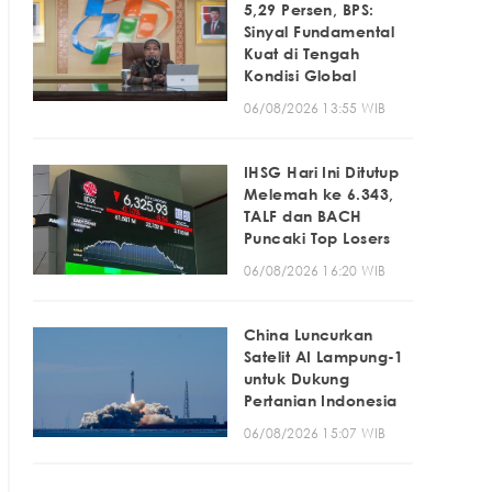
5,29 Persen, BPS:
Sinyal Fundamental
Kuat di Tengah
Kondisi Global
06/08/2026 13:55 WIB
IHSG Hari Ini Ditutup
Melemah ke 6.343,
TALF dan BACH
Puncaki Top Losers
06/08/2026 16:20 WIB
China Luncurkan
Satelit AI Lampung-1
untuk Dukung
Pertanian Indonesia
06/08/2026 15:07 WIB