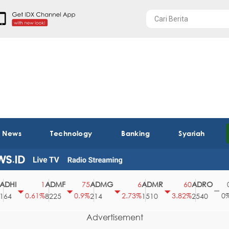
t News
Technology
Banking
Syariah
I
ADMF
ADMG
ADMR
ADRO
AEG
1
75
6
60
0
0.61%
0.9%
2.73%
3.82%
0%
8225
214
1510
2540
43
Advertisement