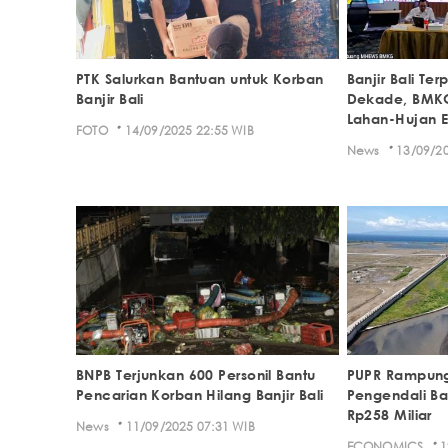
PTK Salurkan Bantuan untuk Korban
Banjir Bali Te
Banjir Bali
Dekade, BMKG:
Lahan-Hujan 
·
FOTO
14/09/2025 22:55 WIB
·
News
13/09/20
BNPB Terjunkan 600 Personil Bantu
PUPR Rampung
Pencarian Korban Hilang Banjir Bali
Pengendali Ban
Rp258 Miliar
·
News
11/09/2025 07:31 WIB
·
ECONOMICS
1