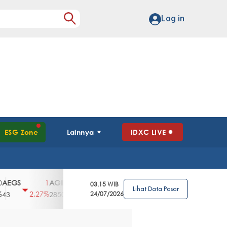
Log in
ESG Zone
Lainnya
IDXC LIVE
S
AGII
AGRO
AGRS
AHAP
AIM
1
100
4
0
2
03.15 WIB
Lihat Data Pasar
2.27%
3.39%
2.63%
0%
2.04%
2850
148
24/07/2026
62
96
360